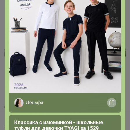
Реклама
Как здесь все устроено?
Как сделать заказ?
Как получить?
Леныра
Доставка
Шоурумы
Классика с изюминкой - школьные
туфли для девочки TYAGI за 1529
Торговые марки