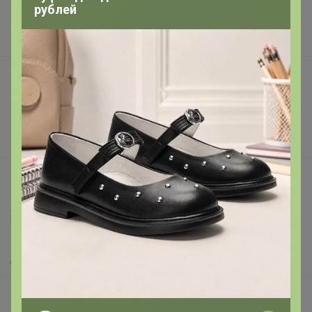
рублей
Наша команда
В наличии
Подарочные сертификаты
Реклама на сайте
Поставщикам
Вакансии
support@24-ok.ru
Написать в поддержку
Защита покупателя
Помощь
О нас
Все предложения