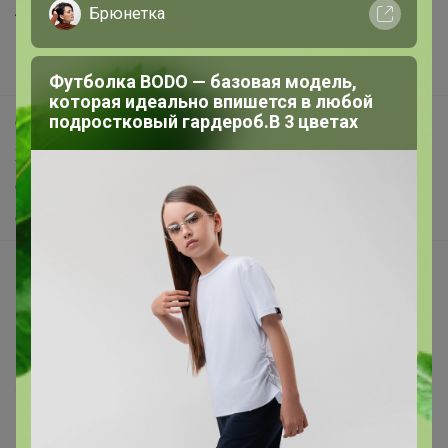
Анонсы
Брюнетка
Новости
Поддержка альпак
Футболка BODO — базовая модель,
которая идеально впишется в любой
подростковый гардероб.В 3 цветах
Самое выгодное
Хиты продаж
Самое желанное
Самое быстрое
Начать зарабатывать с 24-ok
Picabox.ru - Лучшее место для ваших изображений
Розыгрыш - Генератор случайных чисел
Пульс нашего маркетплейса
Укорачиватель ссылок