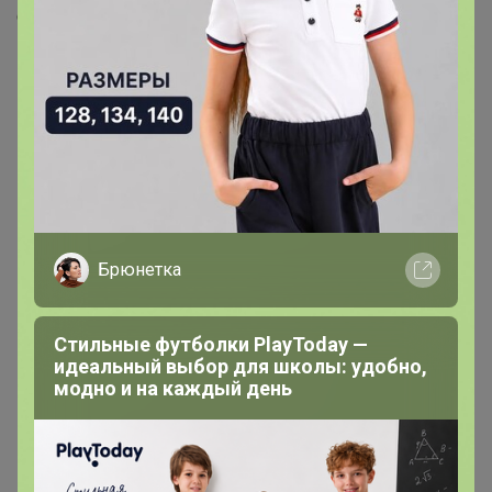
Скопировать ссылку
Медали
8
Номинировать на медаль
3
2
1
Брюнетка
1
1
Стильные футболки PlayToday —
идеальный выбор для школы: удобно,
Подпись
модно и на каждый день
Вступайте в сообщество в вайбере -
закупки tassy