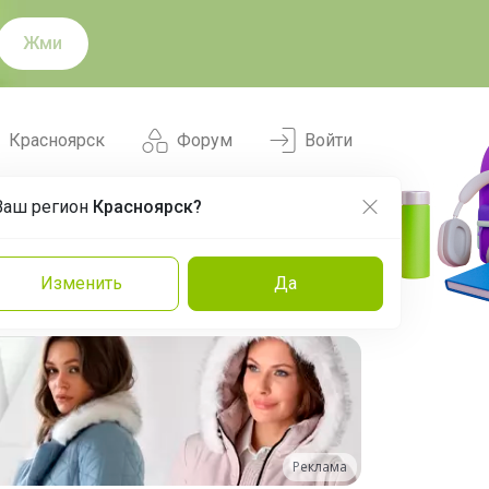
Жми
Красноярск
Форум
Войти
Ваш регион
Красноярск?
Нравится
Заказы
Изменить
Да
и
Команда
Торговые марки
Эксперты
Реклама