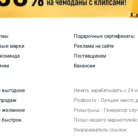
умы
Подарочные сертификаты
вые марки
Реклама на сайте
команда
Поставщикам
ичии
Вакансии
 выгодное
Начать зарабатывать с 24-o
продаж
Picabox.ru - Лучшее место
 желанное
Розыгрыш - Генератор слу
 быстрое
Пульс нашего маркетплейс
Укорачиватель ссылок