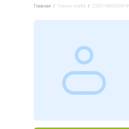
Главная
Члены клуба
23031985020419