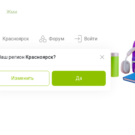
Жми
Красноярск
Форум
Войти
Ваш регион
Красноярск?
Нравится
Заказы
Изменить
Да
и
Команда
Торговые марки
Эксперты