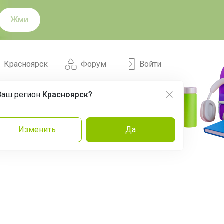
Жми
Красноярск
Форум
Войти
Ваш регион
Красноярск?
Нравится
Заказы
Изменить
Да
и
Команда
Торговые марки
Эксперты