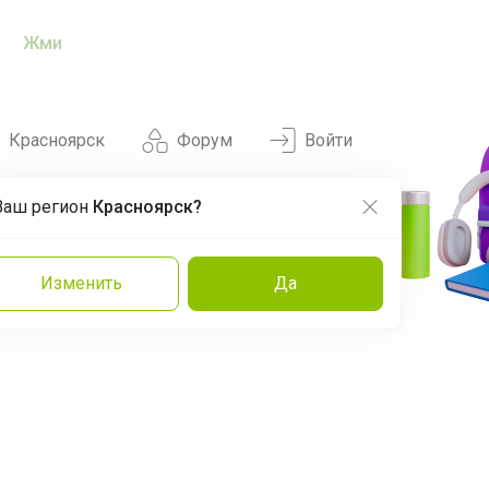
Жми
Красноярск
Форум
Войти
Ваш регион
Красноярск?
Нравится
Заказы
Изменить
Да
и
Команда
Торговые марки
Эксперты