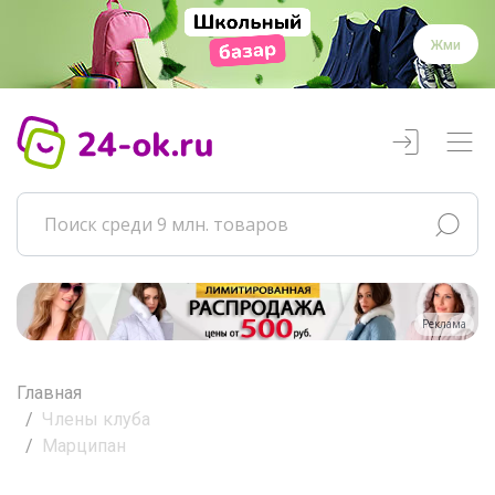
Жми
Реклама
Главная
Члены клуба
Марципан