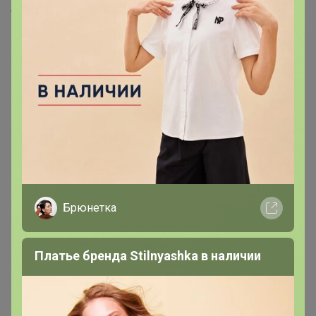
Скопировать ссылку
Медали
5
Номинировать на медаль
1
1
1
1
1
Брюнетка
Друзья в клубе
3
Платье бренда Stilnyashka в наличии