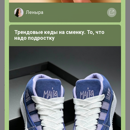
Подарочные сертификаты
Леныра
Реклама на сайте
Поставщикам
Трендовые кеды на сменку. То, что
Вакансии
надо подростку
support@24-ok.ru
Написать в поддержку
Защита покупателя
Помощь
О нас
Все предложения
Анонсы
Новости
Поддержка альпак