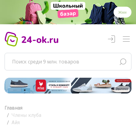
Жми
Реклама
Главная
Члены клуба
Айя