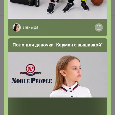
Наша команда
В наличии
Подарочные сертификаты
Леныра
Реклама на сайте
Поставщикам
Поло для девочки "Карман с вышивкой"
Вакансии
support@24-ok.ru
Написать в поддержку
Защита покупателя
Помощь
О нас
Все предложения
Анонсы