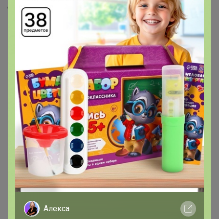
Скопировать ссылку
Медали
21
Номинировать на медаль
12
2
1
1
1
1
1
1
1
Друзья в клубе
1
Алекса