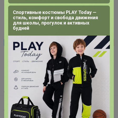
Спортивные костюмы PLAY Today —
стиль, комфорт и свобода движения
для школы, прогулок и активных
будней
Реклама
Как здесь все устроено?
Как сделать заказ?
Как получить?
Доставка
Шоурумы
Торговые марки