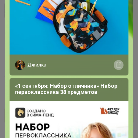
Маринча
Гений СП
639
94
9
199
21
Джилка
На сайте 9 часов назад
День рождения 12 апреля
Красноярск
«1 сентября: Набор отличника» Набор
первоклассника 38 предметов
В клубе с 24 октября 2012 г.
Личное сообщение