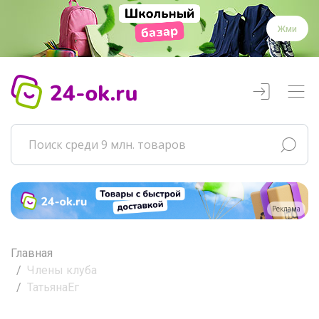
Жми
Реклама
Главная
Члены клуба
ТатьянаЕг