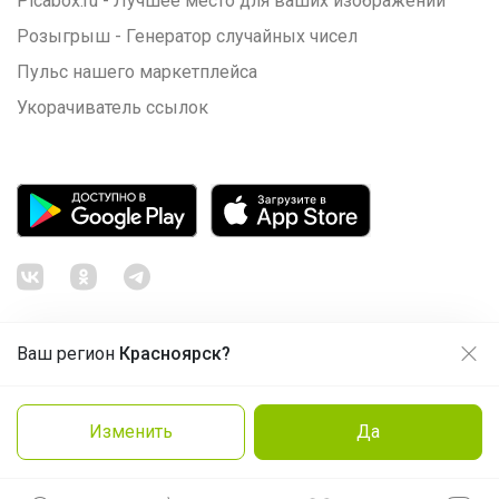
Picabox.ru - Лучшее место для ваших изображений
Розыгрыш - Генератор случайных чисел
Пульс нашего маркетплейса
Укорачиватель ссылок
Ваш регион
Красноярск?
Продолжая использовать этот сайт и нажимая кнопку
«Принять», вы даёте согласие на обработку файлов
© ООО "Лявита", ОГРН 1122468054070, 2012 - 2026
cookie
Политика конфиденциальности
Изменить
Да
Cоглашение пользователя
Подробнее
Принять