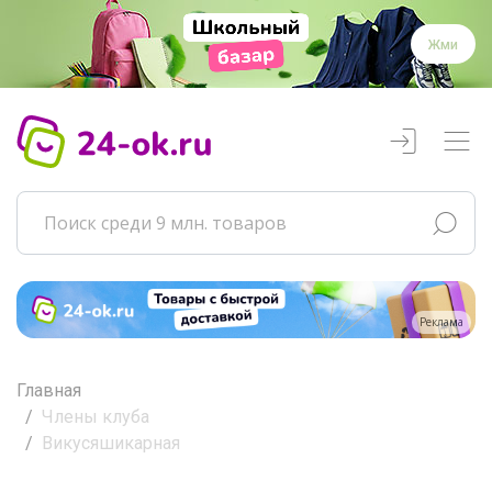
Жми
Реклама
Главная
Члены клуба
Викусяшикарная