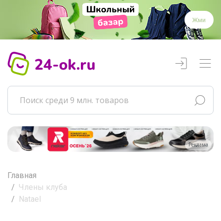
Жми
Реклама
Главная
Члены клуба
Natael