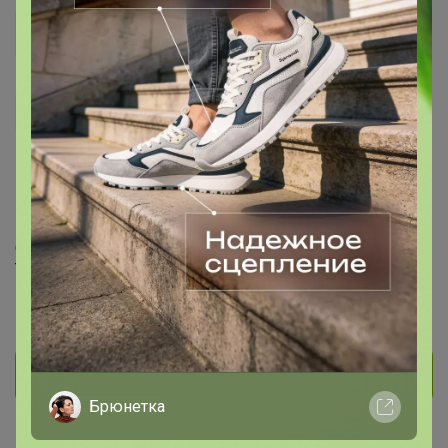
SvetLana 14
Магистр
1K
278
9
367
15
На сайте 24 июля, 2026 12:36
День рождения 14 марта
Тасеево
В клубе с 2 мая 2016 г.
Личное сообщение
Брюнетка