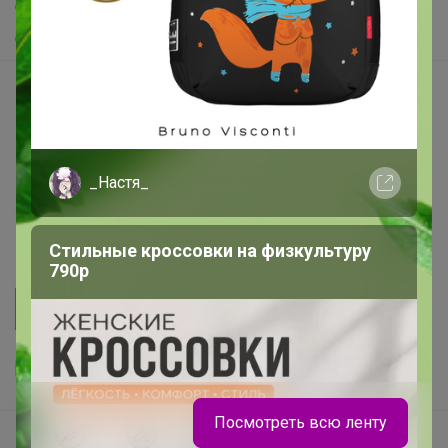
Самое желанное
Самое быстрое
Начать зарабатывать с 24-ok
Picabox.ru - Лучшее место для ваших изображений
Розыгрыш - Генератор случайных чисел
_Настя_
Пульс нашего маркетплейса
Укорачиватель ссылок
Стильные кроссовки на физкультуру
790р
Посмотреть всю ленту
Ваш регион
Красноярск?
Продолжая использовать этот сайт и нажимая кнопку