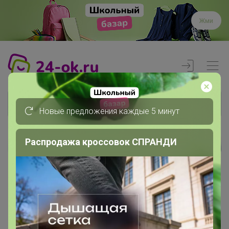
Жми
Новые предложения каждые 5 минут
Распродажа кроссовок СПРАНДИ
Реклама
Главная
Члены клуба
SvetLana 14