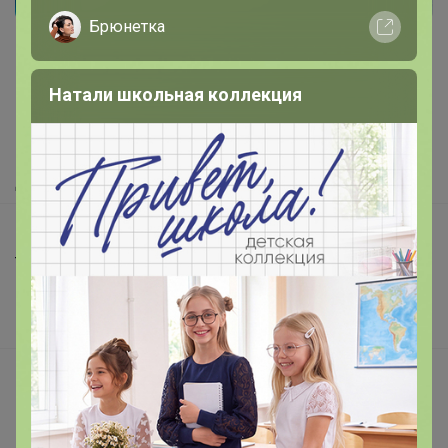
Реклама
Брюнетка
Как здесь все устроено?
Натали школьная коллекция
Как сделать заказ?
Как получить?
Доставка
Шоурумы
Торговые марки
Наша команда
В наличии
Подарочные сертификаты
Реклама на сайте
Поставщикам