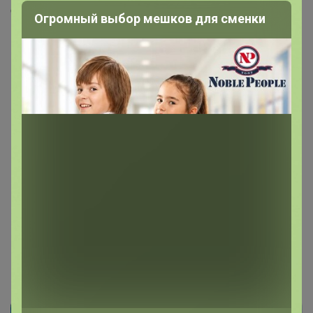
Скопировать ссылку
Огромный выбор мешков для сменки
Медали
15
Номинировать на медаль
4
4
1
1
1
1
1
1
1