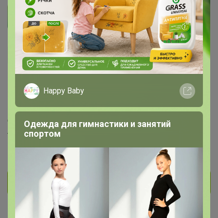
стрекоZZa
Виртуоз СП
371
353
65
353
9
Happy Baby
На сайте 6 августа, 2026 15:23
День рождения 01 июня
Одежда для гимнастики и занятий
Ачинск
спортом
В клубе с 31 марта 2016 г.
Личное сообщение