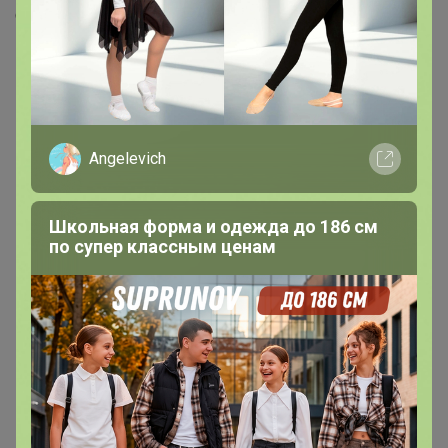
Скопировать ссылку
Медали
9
Номинировать на медаль
Angelevich
4
4
1
Школьная форма и одежда до 186 см
по супер классным ценам
1
Друзья в клубе
1