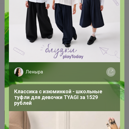
Самое выгодное
Хиты продаж
Самое желанное
Самое быстрое
Начать зарабатывать с 24-ok
Picabox.ru - Лучшее место для ваших изображений
Розыгрыш - Генератор случайных чисел
Леныра
Пульс нашего маркетплейса
Укорачиватель ссылок
Классика с изюминкой - школьные
туфли для девочки TYAGI за 1529
рублей