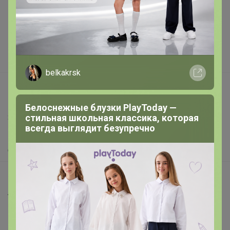
Подарочные сертификаты
Реклама на сайте
Поставщикам
Вакансии
belkakrsk
support@24-ok.ru
Написать в поддержку
Белоснежные блузки PlayToday —
стильная школьная классика, которая
Защита покупателя
всегда выглядит безупречно
Помощь
О нас
Все предложения
Анонсы
Новости
Поддержка альпак