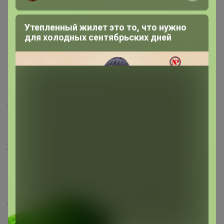
Поставщикам
Вакансии
Утепленный жилет это то, что нужно
для холодных сентябрьских дней
support@24-ok.ru
Написать в поддержку
Защита покупателя
Помощь
О нас
Все предложения
Анонсы
Новости
Поддержка альпак
Самое выгодное
Хиты продаж