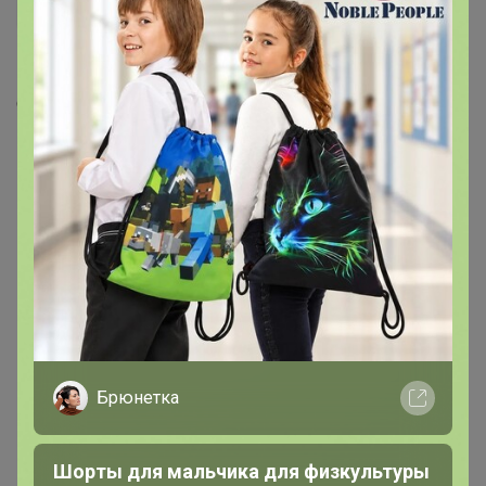
Скопировать ссылку
Медали
11
Номинировать на медаль
6
2
2
1
Брюнетка
Шорты для мальчика для физкультуры