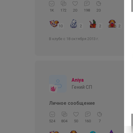
1K
172
20
198
20
10
2
2
2
В клубе с 18 октября 2013 г.
Aniya
Гений СП
Личное сообщение
524
804
50
160
7