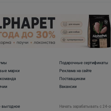
умы
Подарочные сертификаты
Леныра
вые марки
Реклама на сайте
команда
Поставщикам
Качественная школьная одежда для мальчиков
ичии
Вакансии
 выгодное
Начать зарабатывать с 24-o