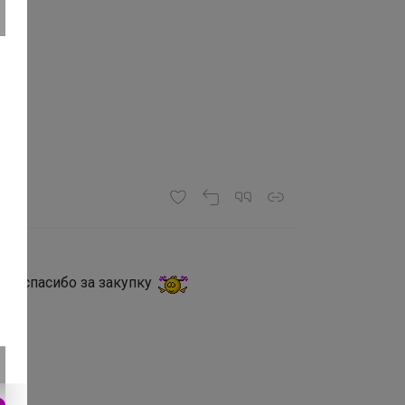
!
н , спасибо за закупку