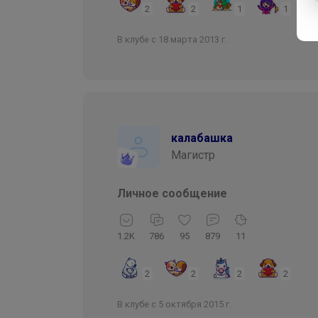
2
2
1
1
В клубе с 18 марта 2013 г.
калабашка
Магистр
Личное сообщение
1.2K
786
95
879
11
2
2
2
2
В клубе с 5 октября 2015 г.