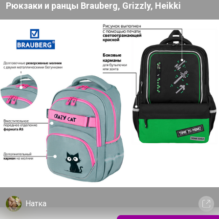
Рюкзаки и ранцы Brauberg, Grizzly, Heikki
применяется. Кожа чистая!!!!! Очень рекомендуем!!!
Остальные тряпочки пока не пробовали
18 марта, 2018 09:36
"Любимая тряпочка" 21
Идеальна, оправдала все отзывы, довольная как сло
Мой ПРИСТРОЙ Премиальная A.V. Лаете
Натка