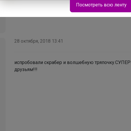
Посмотреть всю ленту
Носки подростковые
28 октября, 2018 13:41
испробовали скрабер и волшебную тряпочку.СУПЕР!
друзьям!!!