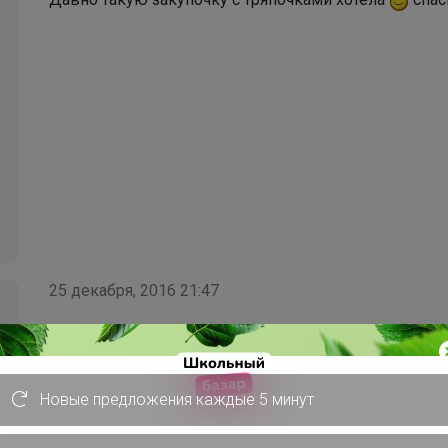
25 декабря, 2016 21:47
Хочу рассказать про "Салфетка для снятия макияжа".
сначала (лицо без макияжа), очень приятные ощуще
Новые предложения каждые 5 минут
вторую неделю, в восторге!!!! Тушь, тональный кр
снимается на раз. Стирает обычным мылом, еще раз 