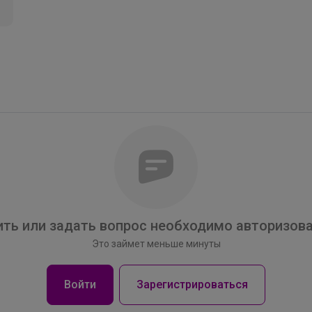
Брюнетка
Идеальные школьные футболки PLAY TODAY—
красиво, удобно и по приятным ценам
ть или задать вопрос необходимо авторизова
Это займет меньше минуты
Войти
Зарегистрироваться