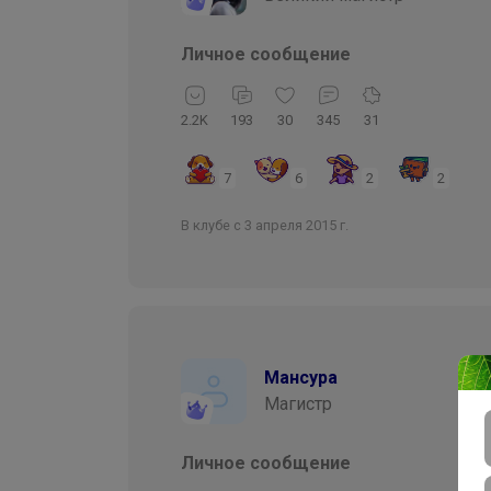
Личное сообщение
2.2K
193
30
345
31
7
6
2
2
В клубе с 3 апреля 2015 г.
Мансура
Магистр
Личное сообщение