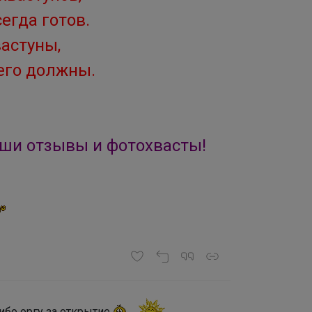
егда готов.
вастуны,
его должны.
аши отзывы и фотохвасты!
ибо оргу за открытие