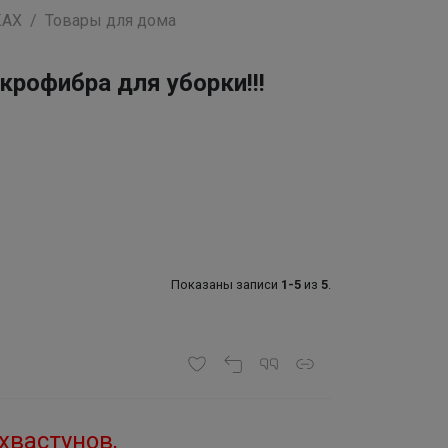
КАХ
Товары для дома
рофибра для уборки!!!
Показаны записи
1-5
из
5
.
хвастунов,