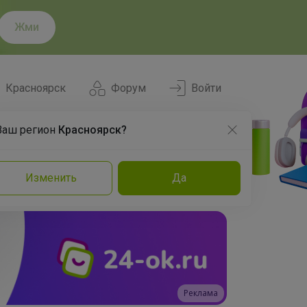
Жми
Красноярск
Форум
Войти
Ваш регион
Красноярск?
Нравится
Заказы
Изменить
Да
и
Команда
Торговые марки
Эксперты
Реклама