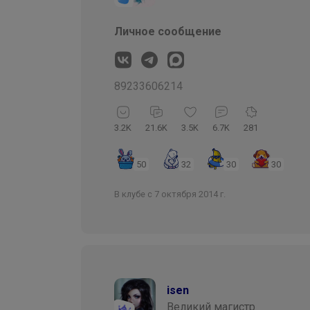
Личное сообщение
89233606214
3.2K
21.6K
3.5K
6.7K
281
50
32
30
30
В клубе с 7 октября 2014 г.
isen
Великий магистр