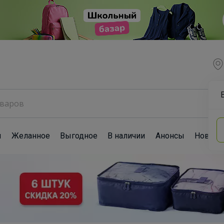
ы
Желанное
Выгодное
В наличии
Анонсы
Новост