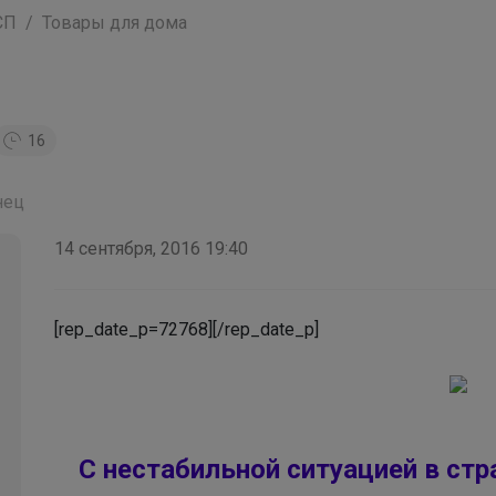
СП
Товары для дома
16
нец
14 сентября, 2016 19:40
[rep_date_p=72768][/rep_date_p]
С нестабильной ситуацией в стра