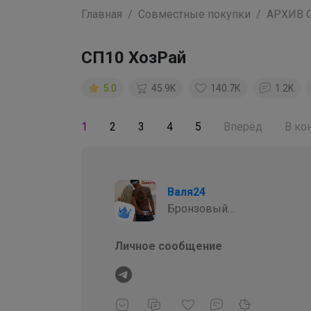
Главная
Совместные покупки
АРХИВ 
СП10 ХозРай
5.0
45.9K
140.7K
1.2K
1
2
3
4
5
Вперёд
В ко
Валя24
Бронзовый
организатор
Личное сообщение