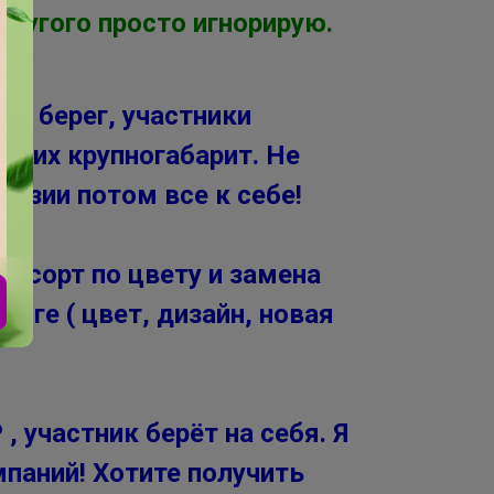
другого просто игнорирую.
ый берег, участники
и их крупногабарит. Не
ензии потом все к себе!
ресорт по цвету и замена
оге ( цвет, дизайн, новая
 участник берёт на себя. Я
мпаний! Хотите получить