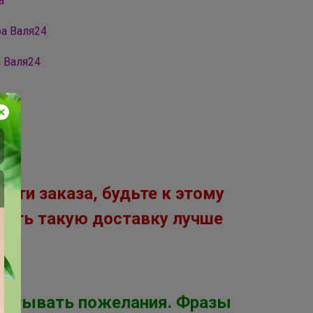
а
ра Валя24
 Валя24
ости заказа, будьте к этому
атить такую доставку лучше
ы
 учитывать пожелания. Фразы