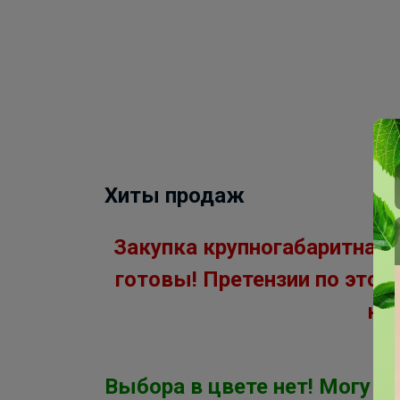
Хиты продаж
Закупка крупногабаритная, 
готовы! Претензии по этом
не
Выбора в цвете нет! Могу л