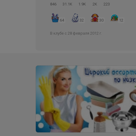
846
31.1K
1.9K
2K
223
64
32
30
12
В клубе с 28 февраля 2012 г.