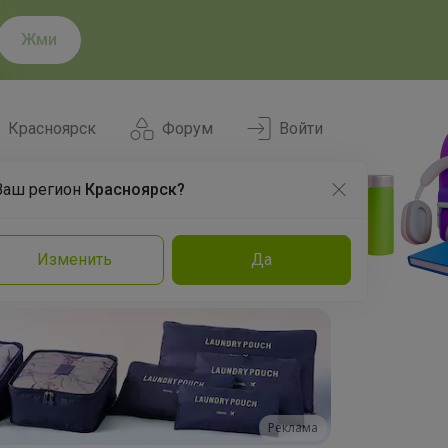
Жми
Красноярск
Форум
Войти
Ваш регион
Красноярск?
Нравится
Заказы
Изменить
Да
и
Команда
Торговые марки
Эксперты
Реклама