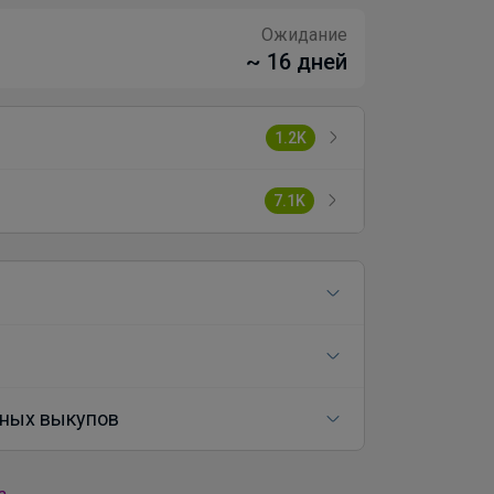
Ожидание
~ 16 дней
1.2K
7.1K
ных выкупов