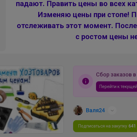
падают. Править цены во всех ка
Изменяю цены при стопе! 
отслеживать этот момент. После
с ростом цены н
Сбор заказов в
Перейти к текущей
Валя24
Подписаться на закупку
641