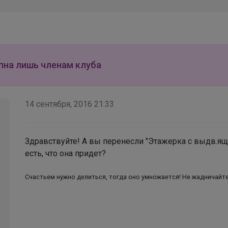
посадка, комфорт на каждый день и стиль,
который точно оценят дети
пна лишь членам клуба
14 сентября, 2016 21:33
Здравствуйте! А вы перенесли "Этажерка с выдв.ящ
есть, что она придет?
Счастьем нужно делиться, тогда оно умножается! Не жадничайте