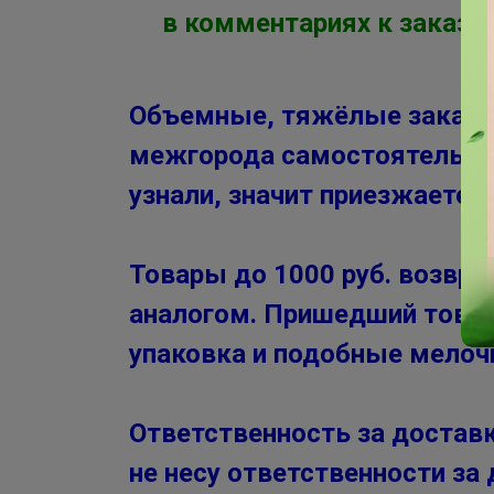
в комментариях к заказу 
Объемные, тяжёлые заказы з
межгорода самостоятельно у
узнали, значит приезжаете в
Товары до 1000 руб. возвра
аналогом. Пришедший товар 
упаковка и подобные мелочи
Ответственность за доставк
не несу ответственности за