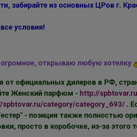
ти, забирайте из основных ЦРов г. Кра
все условия!
е огромное, открываю любую хотелку
 от официальных дилеров в РФ, стран
айте Женский парфюм -
http://spbtovar.
://spbtovar.ru/category/category_693/
. Е
ОлесяДм
Тестер" - позиция также полностью ори
вки, просто в коробочке, из-за этого 
Школьные брюки PLAY Today — идеальная