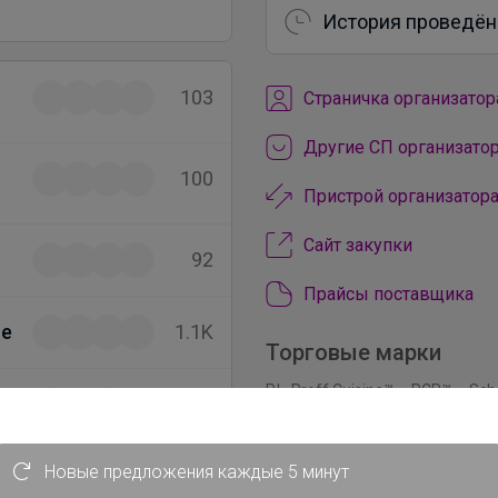
История проведён
103
Cтраничка организатор
Другие СП организатор
100
Пристрой организатора
Сайт закупки
92
Прайсы поставщика
ne
1.1K
Торговые марки
P.L. Proff Cuisine™
RCR™
Sch
393
Новые предложения каждые 5 минут
1