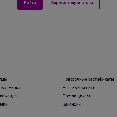
Войти
Зарегистрироваться
умы
Подарочные сертификаты
Брюнетка
вые марки
Реклама на сайте
команда
Поставщикам
Стильные кроссовки на физкультуру 790р
ичии
Вакансии