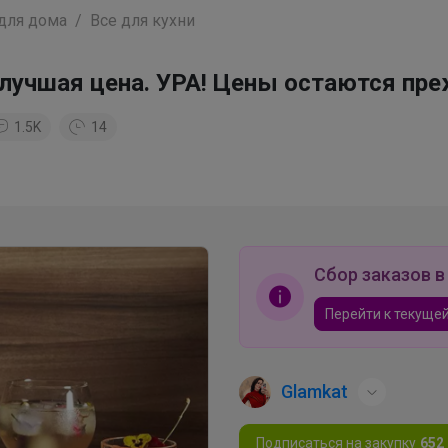
для дома
Все для кухни
я лучшая цена. УРА! Цены остаются пре
1.5K
14
Сбор заказов в
Перейти к текущей
Glamkat
Подписаться на закупку
652