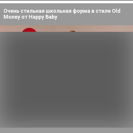
Очень стильная школьная форма в стиле Old
Money от Нappy Вaby
ов
Цена за 6шт
Цена за 6шт
680,4р
457,2р
2
Вилка Sapporo
Ложка Sapporo чайная
Кр
столовая 19,5 см, P.L. -
14 см, P.L. - Davinci
400
Davinci
Cu
м,