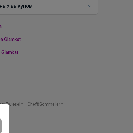
ных выкупов
а
а Glamkat
 Glamkat
ott Zwiesel™
Chef&Sommelier™