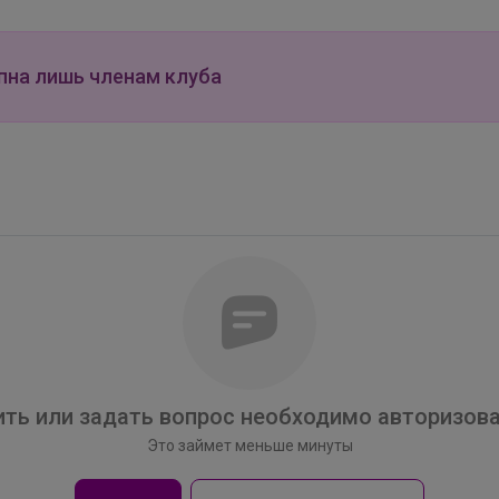
пна лишь членам клуба
Брюнетка
Рубашка для мальчика на кнопках Slim fit
ть или задать вопрос необходимо авторизова
Это займет меньше минуты