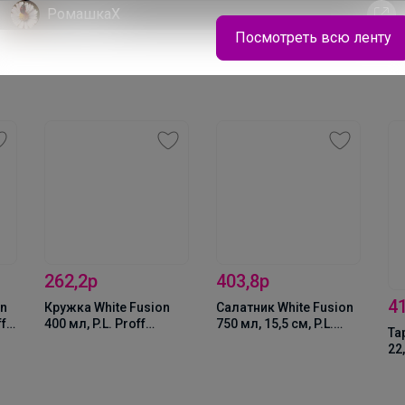
off
РомашкаХ
Посмотреть всю ленту
Классика с изюминкой - школьные туфли для
девочки TYAGI за 1529 рублей
262,2р
403,8р
4
on
Кружка White Fusion
Салатник White Fusion
ff
400 мл, P.L. Proff
750 мл, 15,5 см, P.L.
Та
Cuisine
Proff Cuisine
22,
)
Cu
(7