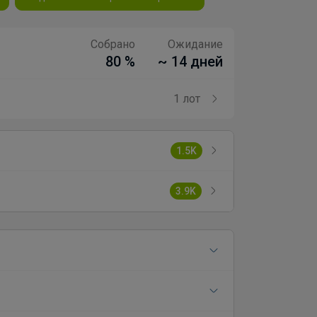
Собрано
Ожидание
80 %
~ 14 дней
1 лот
1.5K
3.9K