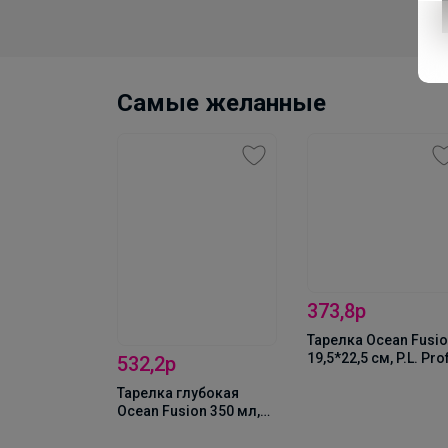
Ocean Fusion, P.L. Pr
Cuisine
Самые желанные
373,8р
 пара Ocean
Тарелка Ocean Fusi
мл, P.L. Proff
19,5*22,5 см, P.L. Pro
532,2р
Cuisine
Тарелка глубокая
(73040077/80006506
Ocean Fusion 350 мл,
22 см, P.L. Proff Cuisine