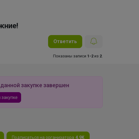
жние!
Ответить
Показаны записи
1-2
из
2
.
 данной закупке завершен
 закупке
Подписаться на организатора
4.9K