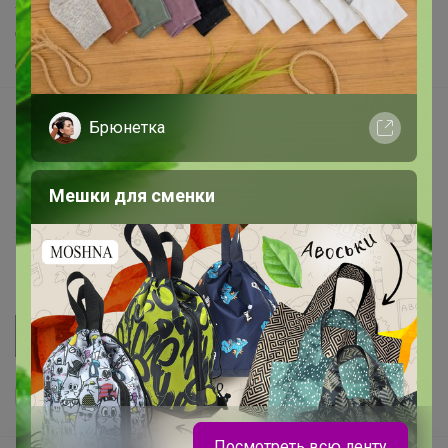
Хиты продаж
Самое желанное
Самое быстрое
Начать зарабатывать с 24-ok
Брюнетка
Picabox.ru - Лучшее место для ваших изображений
Розыгрыш - Генератор случайных чисел
Мешки для сменки
Пульс нашего маркетплейса
Укорачиватель ссылок
Посмотреть всю ленту