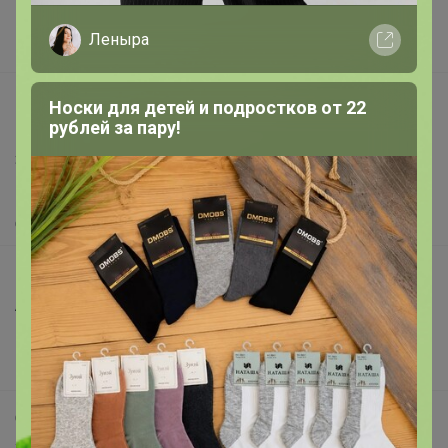
Поставщикам
Леныра
Вакансии
support@24-ok.ru
Носки для детей и подростков от 22
рублей за пару!
Написать в поддержку
Защита покупателя
Помощь
О нас
Все предложения
Анонсы
Новости
Поддержка альпак
Самое выгодное