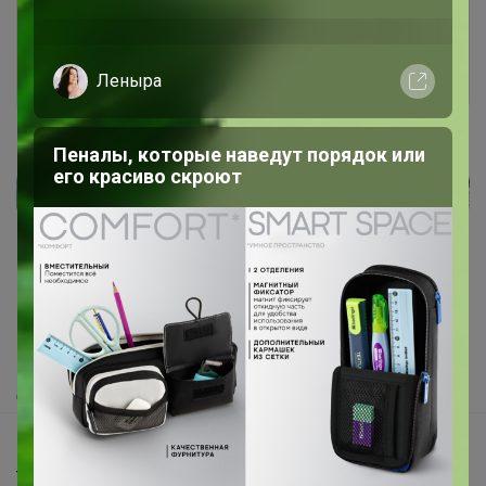
Войти
Зарегистрироваться
Реклама
Как здесь все устроено?
Как сделать заказ?
Как получить?
Доставка
Брюнетка
Шоурумы
Торговые марки
Рюкзаки Котофей уже в наличии! Самое