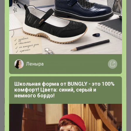
Отзывы участников
5.5K
Описание
Условия участия
Ключевые даты
Леныра
История проведённых выкупов
Школьная форма от BUNGLY - это 100%
комфорт! Цвета: синий, серый и
немного бордо!
Cтраничка организатора
Другие СП организатора Селена
Пристрой организатора Селена