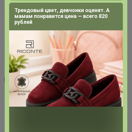
Трендовый цвет, девчонки оценят. А
мамам понравится цена — всего 820
рублей
Скидка
Скидка
392р
552р
-20%
490р
-44%
990р
Футболка мужская F`FIVE
Рубашка мужская F`FIVE
02285/Pacific
07347 (141004)