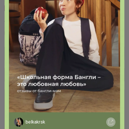
Сайт закупки
Торговые марки
F5™
Ф5™
F`FIVE™
Общий каталог
РАСПРОДАЖА
78
Футболки, рубашки, поло, толстовки
Джинсы женские
28
belkakrsk