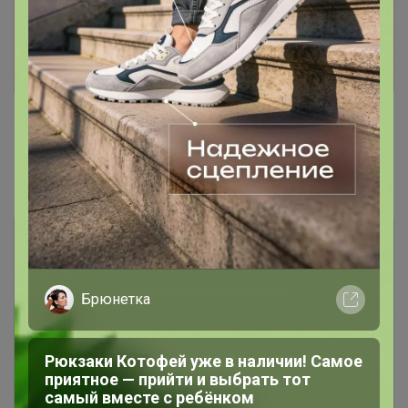
Информация о заказах доступна
лишь членам клуба
Показать
Джилка
Показаны записи
1-2
из
2
.
Распродажа кроссовок СПРАНДИ
Чтобы ответить или задать вопрос
необходимо авторизоваться на сайте
Это займет меньше минуты