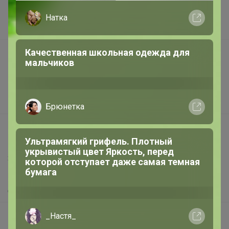
приятное — прийти и выбрать тот
Наша команда
самый вместе с ребёнком
В наличии
Подарочные сертификаты
Реклама на сайте
Поставщикам
Вакансии
support@24-ok.ru
Написать в поддержку
Защита покупателя
Помощь
О нас
Все предложения