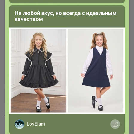
Джинсы мужские
43
На любой вкус, но всегда с идеальным
качеством
Джинсы УТЕПЛЕННЫЕ для
10
мужчин и женщин
Толстовки женские
1
Трикотаж ТЕПЛЫЙ для мужчин:
26
толстовки, брюки, водолазки
+ Ещё 4 каталога
Хиты продаж
LovEIam