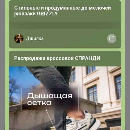
Еремейка
Стильные и продуманные до мелочей
рюкзаки GRIZZLY
1 755р
Джинсы женские F`FIVE
29004