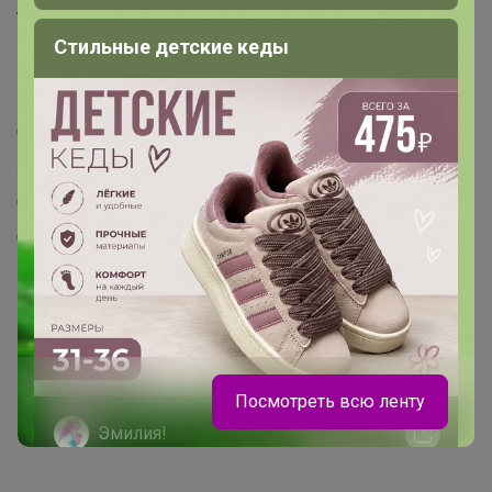
Анонсы
Леныра
Новости
Поддержка альпак
Пеналы, которые наведут порядок или
Самое выгодное
его красиво скроют
Хиты продаж
Самое желанное
Самое быстрое
Начать зарабатывать с 24-ok
Picabox.ru - Лучшее место для ваших изображений
Розыгрыш - Генератор случайных чисел
Пульс нашего маркетплейса
Посмотреть всю ленту
Укорачиватель ссылок
Натка