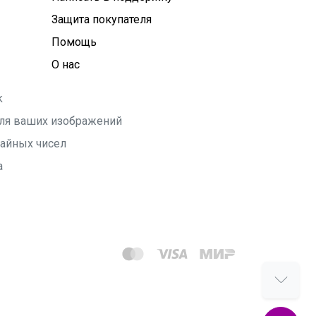
Защита покупателя
Помощь
О нас
k
 для ваших изображений
чайных чисел
а