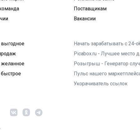
команда
Поставщикам
ичии
Вакансии
 выгодное
Начать зарабатывать с 24-o
продаж
Picabox.ru - Лучшее место
 желанное
Розыгрыш - Генератор слу
 быстрое
Пульс нашего маркетплейс
Укорачиватель ссылок
6