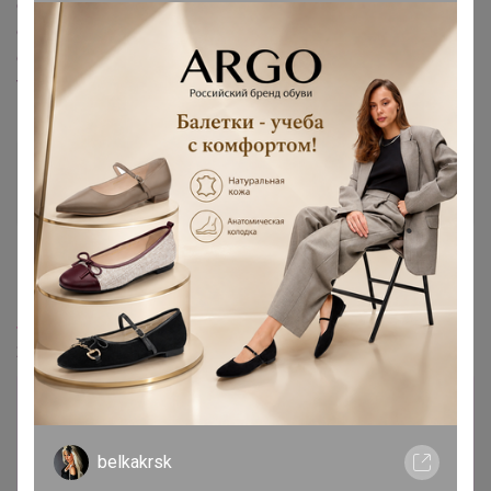
detail.html
,
www.uniqlo.cn/product-
detail.htmlproductCode=u0000...
,
www.uniqlo.cn/product-
detail.html
,
www.uniqlo.cn/product-detail.html
,
www.uniqlo.cn/product-detail.html
СЛАДКАЯ
Золотой организатор
5 июня, 2026 11:52
S_lena
,
24-ok.ru/lot/1590555749
Лот
belkakrsk