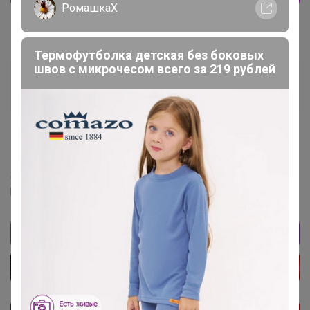
РомашкаХ
Термофутболка детская без боковых
швов с микрочесом всего за 219 рублей
Пилюлька
Великий магистр
7 июня, 2026 18:14
Здравствуйте! Добавьте
h.uniqlo.cn/product