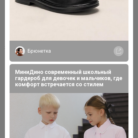
560р
Женские бесшовные трусы с
Хит
высокой талией AIRism
1 806р
482670
Бра-топ из смесового
хлопка AIRism в рубчик
Брюнетка
МиниДино современный школьный
гардероб для девочек и мальчиков, где
комфорт встречается со стилем