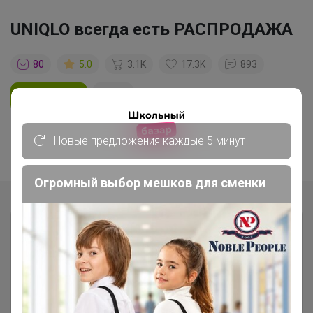
UNIQLO всегда есть РАСПРОДАЖА
80
5.0
3.1K
17.3K
893
Ответить
1
2
Новые предложения каждые 5 минут
Показаны записи
1-10
из
15
.
Огромный выбор мешков для сменки