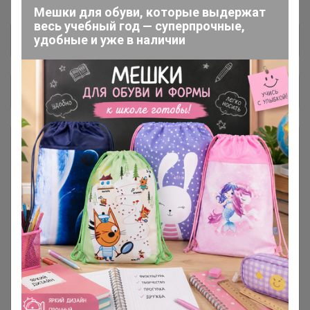
Мешки для обуви, которые выдержат
весь учебный год — суперпрочные,
удобные и уже в наличии
Общий каталог
ОСЕНЬ-ЗИМА
83
💲 РАСПРОДАЖА, АКЦИИ,
41
СКИДКИ 💲
Аксессуары
44
Взрослая одежда. Унисекс /
152
женское / мужское