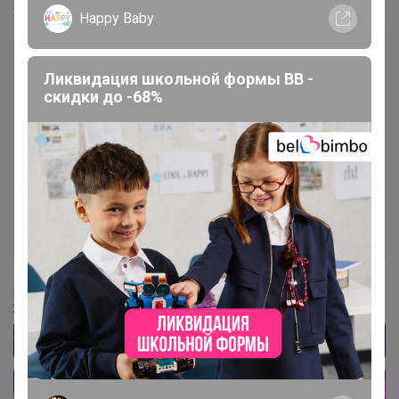
24-ok.ru/lot/1591595004
Happy Baby
Лот
Ликвидация школьной формы BB -
скидки до -68%
3
2
9
1 386р
Мужская/унисекс рубашка свободного кроя из
ткани Оксфорд с длинным рукавом
Стоп 14 августа
UNIQLO всегда есть РАСПРОДАЖА
‌Подписывайтесь на наш чат в Телеграм
‌Живые обзоры, акции, спецпредложения