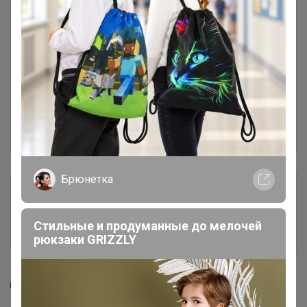
Брюнетка
Сбор заказов в данной закупке
завершен
Стильные и продуманные до мелочей
Перейти к текущей закупке
рюкзаки GRIZZLY
СЛАДКАЯ