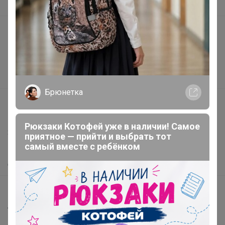
В наличии
Подарочные сертификаты
Реклама на сайте
Поставщикам
Вакансии
Брюнетка
support@24-ok.ru
Написать в поддержку
Рюкзаки Котофей уже в наличии! Самое
Защита покупателя
приятное — прийти и выбрать тот
самый вместе с ребёнком
Помощь
О нас
Все предложения
Анонсы
Новости