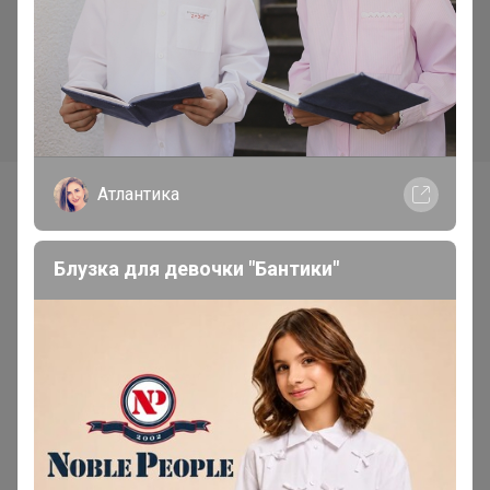
Атлантика
Самые желанные
Блузка для девочки "Бантики"
560р
Бесшовные трусы AIRism