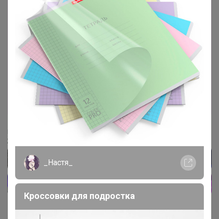
Лот
6
3
8
1 386р
Женская/унисекс рубашка из оксфордской
ткани с длинным рукавом
Стоп 14 августа
UNIQLO всегда есть РАСПРОДАЖА
‌Подписывайтесь на наш чат в Телеграм
‌Живые обзоры, акции, спецпредложения
_Настя_
Кроссовки для подростка