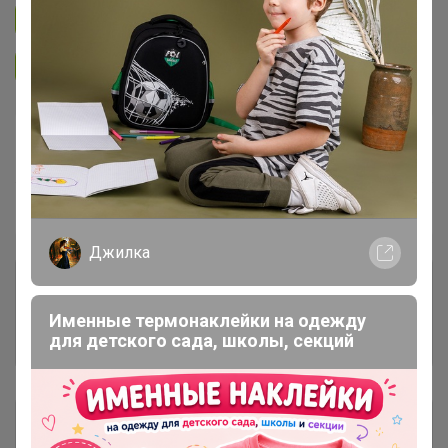
Подписаться на закупку
400
Подписаться на организатора
6.3K
В архиве
Собрано
—
100 %
Пристрой
4 лота
Джилка
Комментарии к лотам
893
Именные термонаклейки на одежду
для детского сада, школы, секций
Отзывы участников
794
Описание