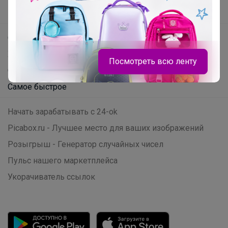
Поддержка альпак
Самое выгодное
Хиты продаж
Посмотреть всю ленту
Самое желанное
Самое быстрое
Начать зарабатывать с 24-ok
Picabox.ru - Лучшее место для ваших изображений
Розыгрыш - Генератор случайных чисел
Леныра
Пульс нашего маркетплейса
Укорачиватель ссылок
Сменка для девочки