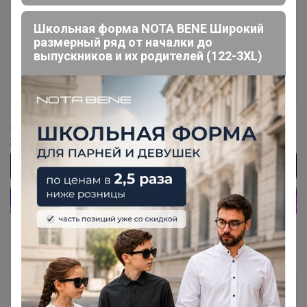
10
8
2 786р
Школьная форма NOTA BENE Широкий
размерный ряд от началки до
Женские джинсовые шорты/изделие с
эффектом потертости
выпускников и их родителей (122-3XL)
Стоп 14 августа
UNIQLO всегда есть РАСПРОДАЖА
‌Подписывайтесь на наш чат в Телеграм
‌Живые обзоры, акции, спецпредложения
СЛАДКАЯ
Золотой организатор