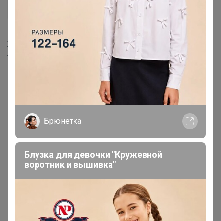
(трусы с обычной талией) В
НАЛИЧИИ 3XL 1шт 479198
1 806р
Женский 3D-бюстгальтер,
легкое бесшовное нижнее
белье пуш-ап с мягкой
поддержкой
Брюнетка
Блузка для девочки "Кружевной
воротник и вышивка"