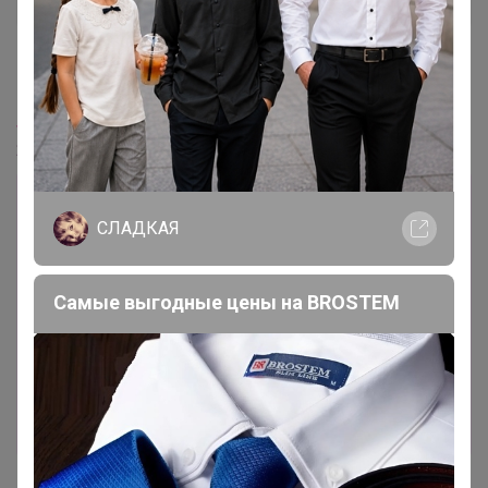
5 июня, 2026 12:07
S_lena
,
24-ok.ru/lot/1589335810
Лот
СЛАДКАЯ
14
4
11
Самые выгодные цены на BROSTEM
1 386р
Женская футболка/футболка с коротким
рукавом AIRism из смесовой хлопковой ткани
Стоп 14 августа
UNIQLO всегда есть РАСПРОДАЖА