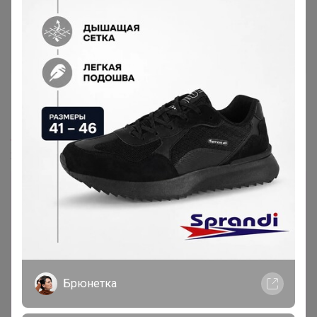
СЛАДКАЯ
Золотой организатор
5 июня, 2026 12:35
S_lena
,
24-ok.ru/lot/1587847583
Лот
6
6
9
1 386р
2 086р
Брюнетка
Женская рубашка в полоску «Оксфорд» / с
коротким рукавом