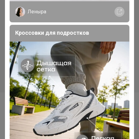
Леныра
Кроссовки для подростков
СКИДКА !
2 350р
2 435р
Рубашка 2053
Футболка 2062
Самые желанные