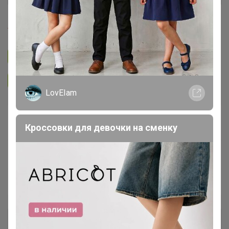
TanyaPK
Подписаться на закупку
287
Подписаться на организатора
4K
LovEIam
Ожидаем поставку
—
Кроссовки для девочки на сменку
~ 14 дней
Ожидание
Пристрой
4 лота
Комментарии к лотам
250