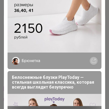
Отзывы участников
201
Описание
Условия участия
Ключевые даты
Брюнетка
История проведённых выкупов
Белоснежные блузки PlayToday —
стильная школьная классика, которая
всегда выглядит безупречно
Cтраничка организатора
Другие СП организатора TanyaPK