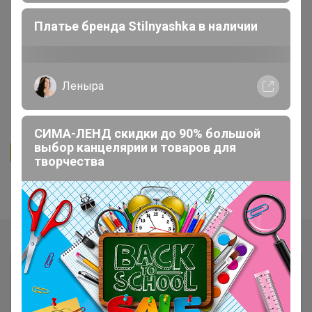
Одежда для женщин
Платье бренда Stilnyashka в наличии
Mixan - premium! Бренд с яркой
индивидуальностью!
РАСПРОДАЖА до -60%! ВЕСНА2026
Леныра
189
553
9.9K
250
14
СИМА-ЛЕНД скидки до 90% большой
выбор канцелярии и товаров для
Ответить
творчества
Показаны записи
1-4
из
4
.