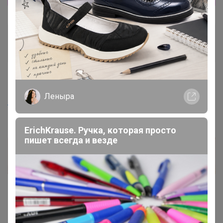
Крис
Гений СП
17 марта, 2026 15:01
Леныра
TanyaPK
, добрый день. Есть прямая оплата картой?
ErichKrause. Ручка, которая просто
пишет всегда и везде