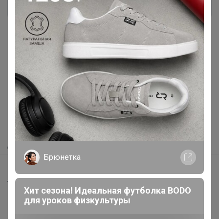
Реклама
Как здесь все устроено?
Как сделать заказ?
Как получить?
Доставка
Брюнетка
Шоурумы
Торговые марки
Хит сезона! Идеальная футболка BODO
Наша команда
для уроков физкультуры
В наличии