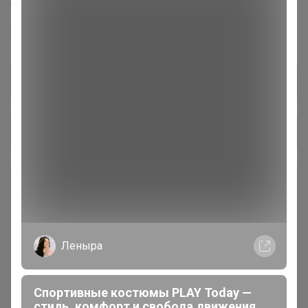
Торговые марки
MIXAN™
Общий каталог
Весна-Лето 2026 ( вторая часть)
39
ВЕСНА 2026 (ПЕРВАЯ ЧАСТЬ)
17
Леныра
РАСПРОДАЖА до -55%
86
Спортивные костюмы PLAY Today —
стиль, комфорт и свобода движения