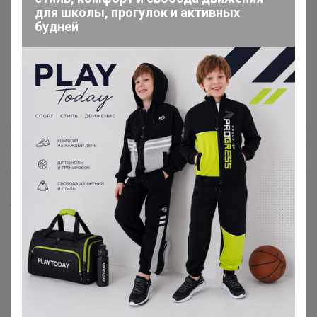
для школы, прогулок и активных
🔥Новая коллекция ЛЕТО25
48
будней
Новая ОСЕНЬ-ЗИМА 25
48
Телеграмм канал и MAX. Все
2
узнаете самые первые!
+ Ещё 3 каталога
Хиты продаж