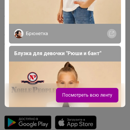
Поддержка альпак
Самое выгодное
Хиты продаж
Брюнетка
Самое желанное
Самое быстрое
Блузка для девочки "Рюши и бант"
Начать зарабатывать с 24-ok
Picabox.ru - Лучшее место для ваших изображений
Розыгрыш - Генератор случайных чисел
Пульс нашего маркетплейса
Посмотреть всю ленту
Укорачиватель ссылок