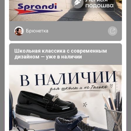
Брюнетка
Школьная классика с современным
дизайном — уже в наличии
СКИДКА !
4 005р
5 126,4р
MIXAN 5089.2
Платья миди MIXAN 5067
Информация о заказах доступна
лишь членам клуба
Показать