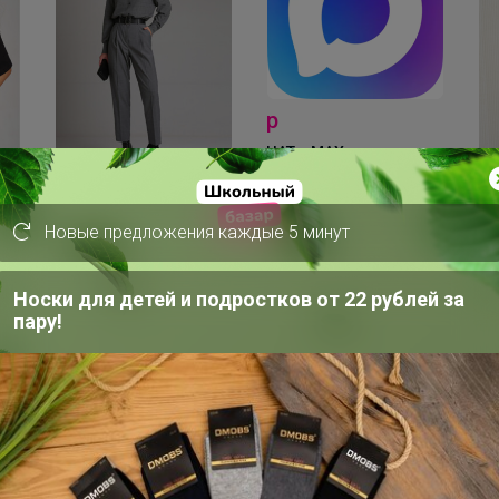
р
ЧАТ в MAX
СКИДКА !
2 550р
2
Новые предложения каждые 5 минут
Брюки 3041
MI
Носки для детей и подростков от 22 рублей за
пару!