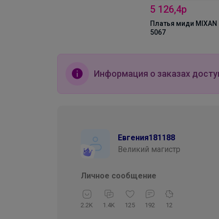
5 126,4р
Платья миди MIXAN
5067
Информация о заказах досту
Евгения181188
Великий магистр
Личное сообщение
2.2K
1.4K
125
192
12