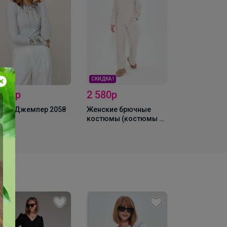
СКИДКА !
2 580р
2 563,2р
 728р
Женские брючные
Брюки 3023
XAN Джемпер 2058
костюмы (костюмы с
брюками) MIXAN 4046