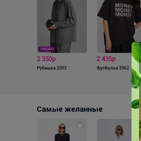
СКИДКА !
2 350р
2 435р
лузы MIXAN
Рубашка 2053
Футболка 2062
Самые желанные