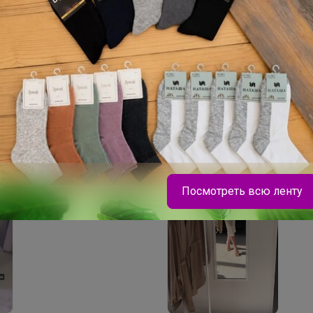
СКИДКА !
С
2 580р
3
Женские брючные
Пл
костюмы (костюмы с
50
брюками) MIXAN 4046
Посмотреть всю ленту
Брюнетка
Утепленный жилет это то, что нужно для