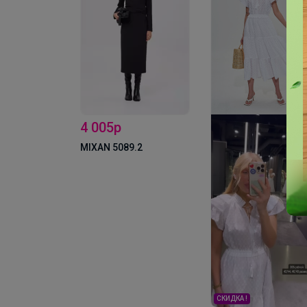
4 005р
0
MIXAN 5089.2
СКИДКА !