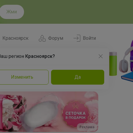
Жми
Красноярск
Форум
Войти
Ваш регион
Красноярск?
Нравится
Заказы
Изменить
Да
и
Команда
Торговые марки
Эксперты
Реклама