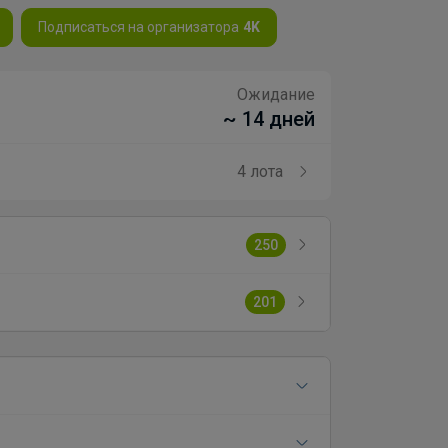
Подписаться на организатора
4K
Ожидание
~ 14 дней
4 лота
250
201