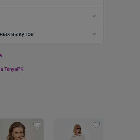
ных выкупов
а
а TanyaPK