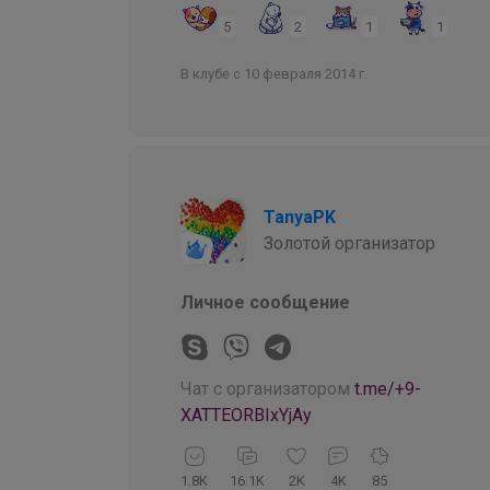
5
2
1
1
В клубе с 10 февраля 2014 г.
TanyaPK
Золотой организатор
Личное сообщение
Чат с организатором
t.me/+9-
XATTEORBIxYjAy
1.8K
16.1K
2K
4K
85