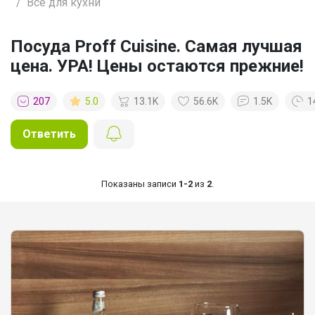
Все для кухни
Посуда Proff Cuisine. Самая лучшая
цена. УРА! Цены остаются прежние!
207
5.0
13.1K
56.6K
1.5K
1
Ответить
Показаны записи
1-2
из
2
.