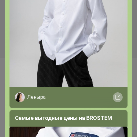
128р
128р
Чеснок Добрыня озимый (4-
Чеснок Любаша озимый (4-
6см) фас 250гр
6см) фас 250гр
Самые желанные
Леныра
Самые выгодные цены на BROSTEM