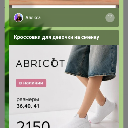
Доставка
Алекса
Шоурумы
Торговые марки
Кроссовки для девочки на сменку
Наша команда
В наличии
Подарочные сертификаты
Реклама на сайте
Поставщикам
Вакансии
support@24-ok.ru
Написать в поддержку
Защита покупателя