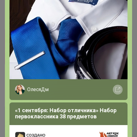
193р
128р
Чеснок Антошка озимый (4-
Чеснок Добрыня озимый (4-
6см) фас 250гр
6см) фас 250гр
Информация о заказах доступна
лишь членам клуба
Показать
ОлесяДм
Показаны записи
1-2
из
2
.
«1 сентября: Набор отличника» Набор
первоклассника 38 предметов