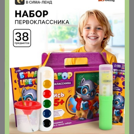
Чтобы ответить или задать вопрос
необходимо авторизоваться на сайте
Это займет меньше минуты
Войти
Зарегистрироваться
Реклама
Как здесь все устроено?
Как сделать заказ?
Как получить?