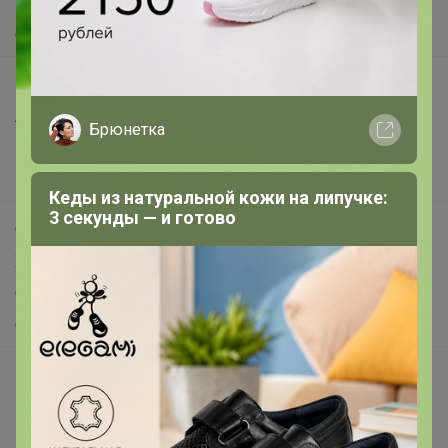
Помощь
О нас
Все предложения
Анонсы
Брюнетка
Новости
Поддержка альпак
Кеды из натуральной кожи на липучке:
3 секунды — и готово
Самое выгодное
Хиты продаж
Самое желанное
Самое быстрое
Начать зарабатывать с 24-ok
Picabox.ru - Лучшее место для ваших изображений
Розыгрыш - Генератор случайных чисел