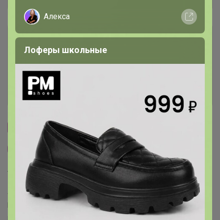
Алекса
Описание
Лоферы школьные
Условия участия
Ключевые даты
Cтраничка организатора
Другие СП организатора Эльф
Торговые марки
Агрико™
Марс™
Уральский дачник™
Агрос™
Аэлита™
Биотехника™
Гавриш™
Евро-Семена™
Манул™
НК Русский огород™
Поиск™
СеДек™
Семена Алтая™