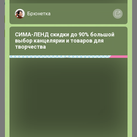
Эльф
Брюнетка
Подписаться на закупку
1.7K
Подписаться на организатора
1.5K
СИМА-ЛЕНД скидки до 90% большой
выбор канцелярии и товаров для
творчества
В архиве
—
~ 4 дня
Ожидание
Пристрой
1 лот
Комментарии к лотам
8.8K
Отзывы участников
43.3K