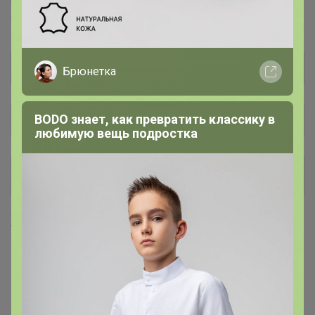
Семко™
Сибирский Сад™
Семена для Сибири™
Брюнетка
BODO знает, как превратить классику в
Общий каталог
любимую вещь подростка
Чеснок озимый
8
Хиты продаж