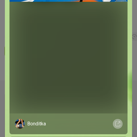
Чеснок, лук-севок озимый Россия
"Семена для Сибири"
656
4.9
751.6K
327.6K
8.8K
Ответить
Показаны записи
1-2
из
2
.
Bonditka