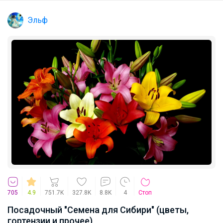
Эльф
705
4.9
751.7K
327.8K
8.8K
4
Стоп
Посадочный "Семена для Сибири" (цветы,
гортензии и прочее)