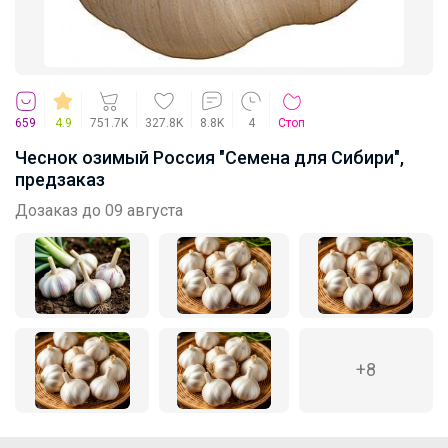
659
4.9
751.7K
327.8K
8.8K
4
Стоп
Чеснок озимый Россия "Семена для Сибири",
предзаказ
Дозаказ до 09 августа
+8