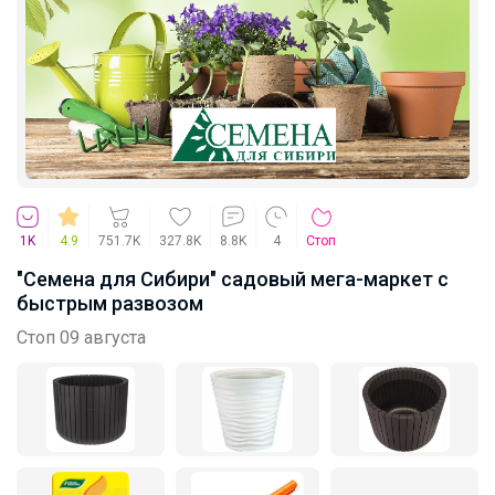
1K
4.9
751.7K
327.8K
8.8K
4
Стоп
"Семена для Сибири" садовый мега-маркет с
быстрым развозом
Стоп 09 августа