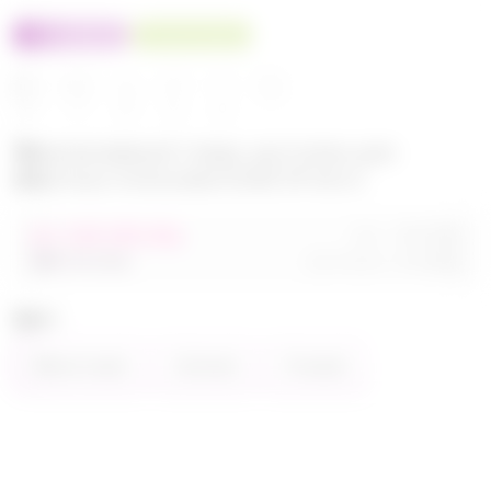
100% оригинал
У нас выгоднее
24
32
480
560
680
Эксклюзивный товар, доступен для
опытных пользователей 24-ok.ru
от 248 680,40р
Орг.
480,40р
486 320,40р
Доставка
260,80р
Цвет
Фиолетовый
Зелёный
Розовый