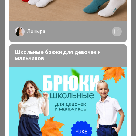
Хиты продаж
Леныра
Школьные брюки для девочек и
мальчиков
1 377р
2 437р
Cap aus Baumwolltwill mit
Bestickter Deep Plunge-BH
Motivstickerei