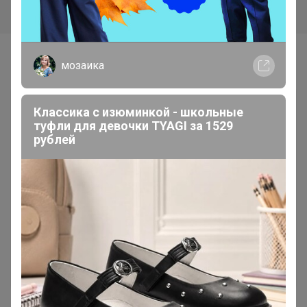
Самые желанные
мозаика
Классика с изюминкой - школьные
туфли для девочки TYAGI за 1529
рублей
7 419р
423р