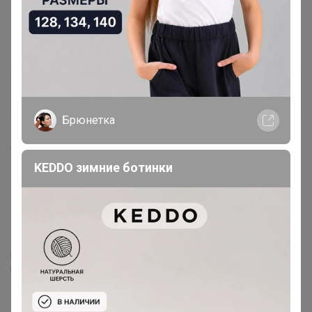
правда перебор. Прошу решить данный вопрос, пока
вещи не отправлены сюда и есть время для возврата.
АМЕТИСТ_С
Серебряный организатор
Брюнетка
6 августа, 2025 17:54
KEDDO зимние ботинки
Mamartura
, Я могу забрать под пристрой, но без шорт.
Возврат по зарубежке невозможен
Могу объединить ваши заказы из разных закупок!
Пишите в комментариях к заказам что с чем объединить