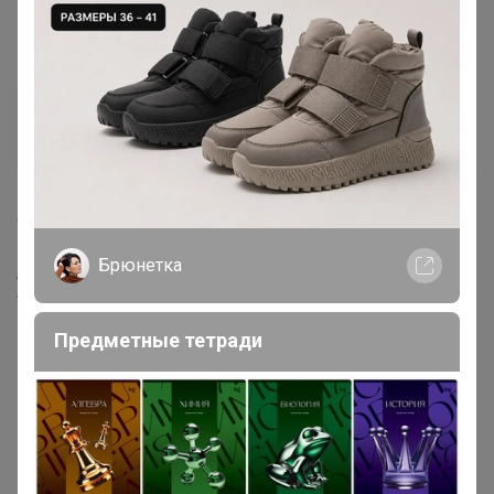
Irina240388
Любитель СП
6 августа, 2025 18:31
Брюнетка
AMETIST_S
, здравствуйте, добавьте
www2.hm.com/de_de/productpage.1035462006.html
Предметные тетради
1
2
Показаны записи
1-10
из
13
.