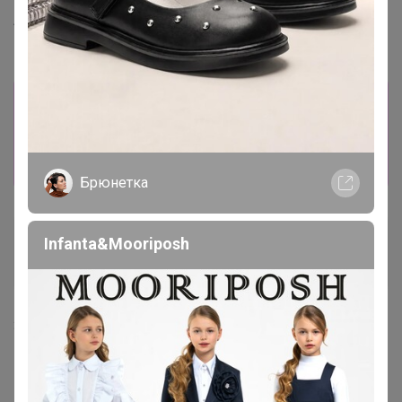
Sneaker aus Veloursleder
Body mit Kreuzverschluss
Информация о заказах доступна
лишь членам клуба
Показать
Брюнетка
АМЕТИСТ_С
Infanta&Mooriposh
Серебряный организатор
31 июля, 2025 08:57