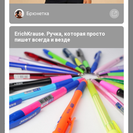
Брюнетка
ErichKrause. Ручка, которая просто
пишет всегда и везде
Mamartura
Великий магистр
5 августа, 2025 07:06
AMETIST_S
, так позиция была по распродаже.. поэтому
и выкупалась. Понятно разница в цене, когда
колебания курсов... вопросов нет. Но когда в 3 раза
цена возрастает, это не нормально же. Я правда не
планировала такую покупку. Подскажите, пожалуйста,
есть возможность у байера вернуть в магазин?
Оплаты ещё не было.