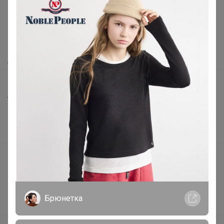
Как здесь все устроено?
Как сделать заказ?
Как получить?
Доставка
Шоурумы
Торговые марки
Наша команда
В наличии
Подарочные сертификаты
Реклама на сайте
Поставщикам
Брюнетка
Вакансии