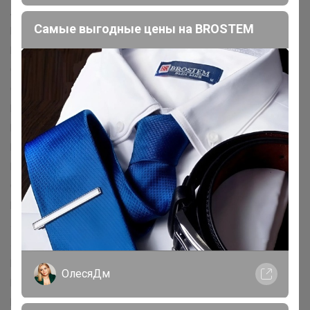
Armani Exchange™
Aunts & Uncles™
Bach™
Bellroy™
Самые выгодные цены на BROSTEM
Bogner™
BOSS™
Braun Bьffel™
Brics™
Brooks England™
Buckle & Seam™
Bugatti™
Burkely™
by Malene Birger™
Cabin Zero™
Campomaggi™
Castelijn & Beerens™
Chrome™
Coach™
Coccinelle™
Cфte&Ciel™
Db™
Delsey Paris™
Depeche™
Deuter™
DKNY™
Doughnut™
DuDu Bags™
Eagle Creek™
Eastpak™
Echolac™
Emporio Armani™
Epic™
Filson™
Fjдllrдven™
Fossil™
FredsBruder™
Furla™
Gabs™
Giudi™
Golden Head™
Gregory™
Guess™
Harold's™
Harvest Label™
Hey Marly™
Horizn Studios™
Hugo™
Hugo Boss™
Impackt™
Jack Kinsky™
Jeep™
Jekyll & Hide™
JOOP!™
Juicy Couture™
Jump™
Just Cavalli™
Karl Lagerfeld™
Kate Spade New York™
Kazar™
Kipling™
Klдttermusen™
ОлесяДм
Lacoste™
Lancaster™
Lauren Ralph Lauren™
Le Tanneur™
Les Visionnaires™
Liebeskind™
Liu Jo™
Love Moschino™