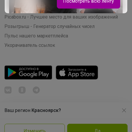
Посмотреть всю ленту
Начать зарабатывать с 24-ok
Picabox.ru - Лучшее место для ваших изображений
Розыгрыш - Генератор случайных чисел
Пульс нашего маркетплейса
Укорачиватель ссылок
СЛАДКАЯ
BODO знает, как превратить классику в
любимую вещь подростка
Ваш регион
Красноярск?
Продолжая использовать этот сайт и нажимая кнопку
«Принять», вы даёте согласие на обработку файлов
© ООО "Лявита", ОГРН 1122468054070, 2012 - 2026
cookie
Политика конфиденциальности
Изменить
Да