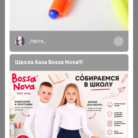
АМЕТИСТ_С
Серебряный организатор
_Настя_
5 августа, 2025 19:44
Школа база Bossa Nova!!!
Mamartura
, Байер не занимается возвратами, она и
сейчас по распродаже, если перейти на сайт проверить
Если ловите размер, то подписывайте, что цена не
выше такой то. У человека стояла задача словить
комплект, что он и сделал
Могу объединить ваши заказы из разных закупок!
Пишите в комментариях к заказам что с чем объединить