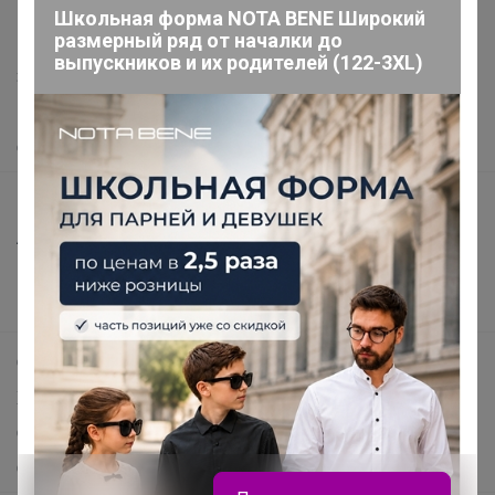
support@24-ok.ru
Школьная форма NOTA BENE Широкий
размерный ряд от началки до
Написать в поддержку
выпускников и их родителей (122-3XL)
Защита покупателя
Помощь
О нас
Все предложения
Анонсы
Новости
Поддержка альпак
Самое выгодное
Хиты продаж
Самое желанное
Самое быстрое