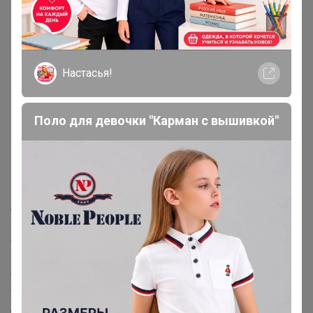
Настасья!
Mamartura
Поло для девочки "Карман с вышивкой"
Великий магистр
5 августа, 2025 19:54
AMETIST_S
, так я же не у байера напрямую покупаю, я
же смотрю каталоги тут в закупке и не я ей задачи
ставлю. Всегда при повышении цены, если это не
курс, о котором итак понятно, орг предупреждает и
спрашивает, выкупать или нет. Я адекватно оцениваю
ситуацию, и если бы цена увеличилась не в 3 раза,
даже бы не стала вас отвлекать от работы. Но тут