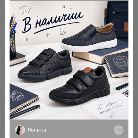
Условия участия
Ключевые даты
История проведённых выкупов
Cтраничка организатора
Другие СП организатора АМЕТИСТ_С
Сайт закупки
Торговые марки
Mango™
HM™
Zara™
Cropp™
Adidas™
Nike™
Abro™
Леныра
AIGNER™
Aleon™
American Tourister™