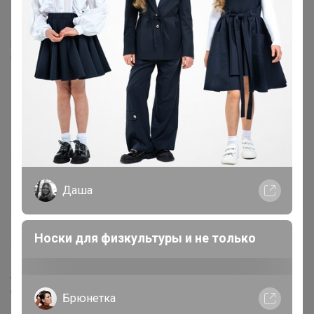
Могу объединить ваши заказы из разных закупок!
Пишите в комментариях к заказам что с чем объединить
Mamartura
Даша
Великий магистр
Носки для физкультуры и не только
4 августа, 2025 22:55
AMETIST_S
, здравствуйте! У меня в заказе был
блейзер по одной цене, а сейчас включили в счёт по
Брюнетка
цене в 3 раза выше😱😱😱 я бы за такую стоимость не