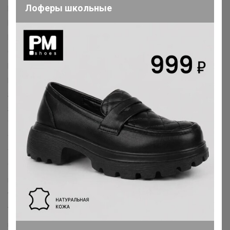
Лоферы школьные
Maison Mollerus™
Mammut™
Mandarina Duck™
Marc O'Polo™
Marimekko™
Markberg™
MCM™
Michael Kors™
Moleskine™
Mywalit™
Nъnoo™
Ortlieb™
Osprey™
Pacsafe™
Patagonia™
Patrizia Pepe™
Picard™
Pinko™
Piquadro™
Polo Ralph Lauren™
Porsche Design™
Radley London™
Rains™
Replay™
Roncato™
Samsonite™
Sandqvist™
See by Chloй™
Spikes & Sparrow™
Sprayground™
Steve Madden™
Still Nordic™
Strellson™
Taschendieb Wien™
Ted Baker™
The Bridge™
The Chesterfield Brand™
The Kooples™
The Urban Society™
Thule™
Tiger of Sweden™
Timbuk2™
Titan™
Topo Designs™
Travelite™
Tumi™
Twinset™
Ucon Acrobatics™
Valentino Bags™
Vaude™
Versace Jeans Couture™
Victorinox™
Vivienne Westwood™
Vocier™
Voi™
Wenger™
Windrose™
XD Design™
Zwei™
sinsay™
victorias secret™
C&A™
H&M™
S'oliver™