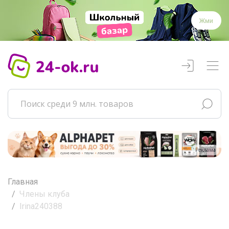
Жми
Реклама
Главная
Члены клуба
Irina240388