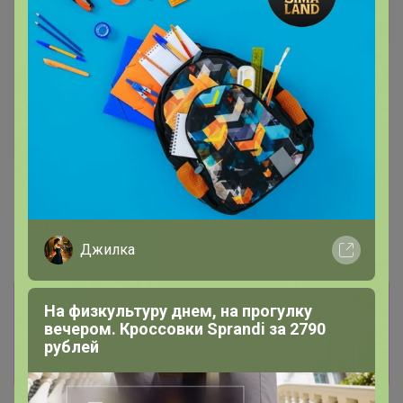
28,4р
Колорит 10 мл Белый
120р
Флакон "Драген" 50ml
Джилка
Информация о заказах доступна
На физкультуру днем, на прогулку
лишь членам клуба
вечером. Кроссовки Sprandi за 2790
рублей
Показать