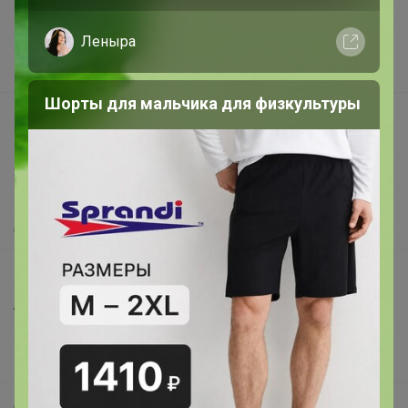
Реклама на сайте
Леныра
Поставщикам
Вакансии
Шорты для мальчика для физкультуры
support@24-ok.ru
Написать в поддержку
Защита покупателя
Помощь
О нас
Все предложения
Анонсы
Новости
Поддержка альпак
Самое выгодное