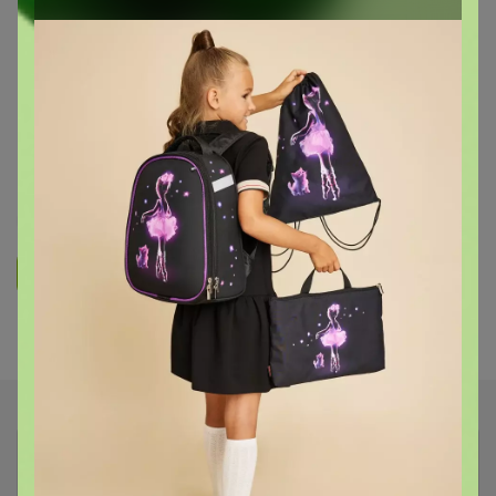
КОСМЕТИКА, ПАРФЮМЕРИЯ И ВСЕ ДЛЯ КРАСОТЫ
Флакончики для парфюма,
диффузоров, пластиковые
бутылочки, наполнители для
диффузоров
83
5.1K
5.8K
203
14
Ответить
Показаны записи
1-2
из
2
.