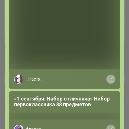
Оплатите частями в Сплит
Разделите оплату , как удобно: от 2 до 6 месяцев. И
внесите только четверть — остальное потом, но покупка
ваша целиком и сразу.
Комментарии к лотам
203
Отзывы участников
333
_Настя_
Условия участия
«1 сентября: Набор отличника» Набор
первоклассника 38 предметов
Ключевые даты
История проведённых выкупов