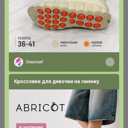
ВОСК насыпной
4
Женская наливная парфюмерия
31
Мерцающая соль
25
Мужская наливная парфюмерия
1
Эмилия!
+ Ещё 4 каталога
Кроссовки для девочки на сменку
Хиты продаж