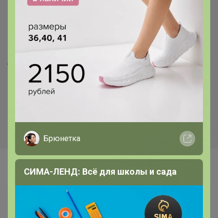
29р
11,4р
Tiny Спрей металлический
Карандаш 3 мл
серебряного цвета + крышка
3 мл
Брюнетка
Самые желанные
СИМА-ЛЕНД: Всё для школы и сада