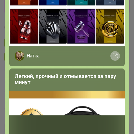
Перейти к текущей закупке
Леныра
Подписаться на закупку
111
Натка
Подписаться на организатора
10.4K
Легкий, прочный и отмывается за пару
В архиве
минут
—
~ 14 дней
Ожидание
Пристрой
42 лота