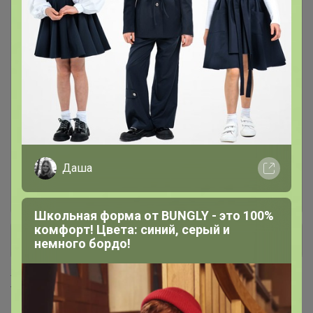
Бишофит
17
Зубные пасты, щетки,
26
ополаскиватели
Концентрат полифенолов
6
красных сортов винограда
Даша
Кремы с маклюрой для тела
7
Школьная форма от BUNGLY - это 100%
комфорт! Цвета: синий, серый и
+ Ещё 6 каталогов
немного бордо!
Хиты продаж