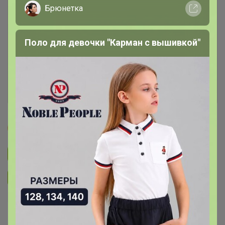
Брюнетка
Поло для девочки "Карман с вышивкой"
СЧАСТЬЕ
Подписаться на закупку
131
Подписаться на организатора
232
Стоп
23 марта