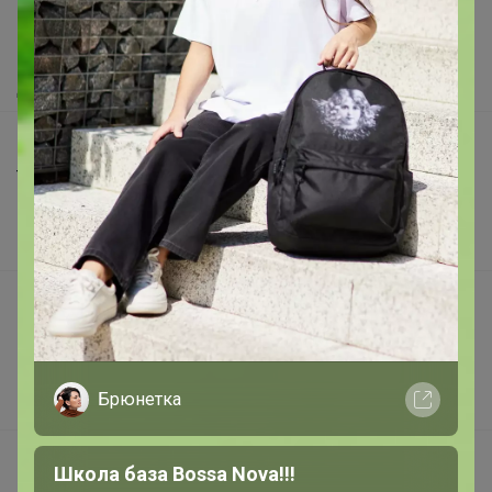
Как сделать заказ?
Как получить?
Доставка
Шоурумы
Торговые марки
Наша команда
В наличии
Подарочные сертификаты
Реклама на сайте
Поставщикам
Брюнетка
Вакансии
support@24-ok.ru
Школа база Bossa Nova!!!
Написать в поддержку