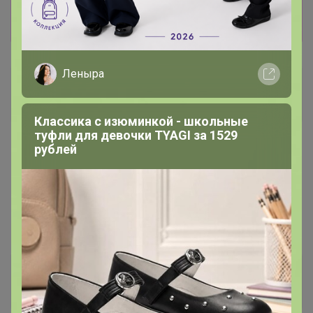
Показать
Леныра
LOV
Великий магистр
Классика с изюминкой - школьные
туфли для девочки TYAGI за 1529
рублей
18 апреля, 2025 08:35
СЧАСТЬЕ
, здравствуйте, сориентируйте пожалуйста по
получению, просто с момента создания заказа уже 2
месяца прошло
СЧАСТЬЕ
Организатор СП