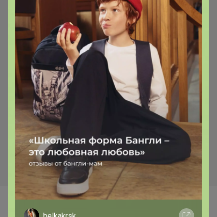
272р
243р
Маклюра ВЕН гель-бальзам
Маклюра ОРТО+ крем-
при варикозном разширении
бальзам при болях в
вен и тромбофлебите
суставах и отложении солей
Самые желанные
belkakrsk