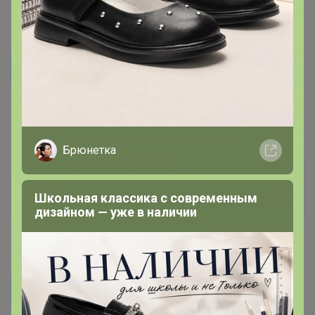
18 апреля, 2025 13:24
LOV
СЧАСТЬЕ, здравствуйте, сориентируйте пожалуйста
по получению, просто с момента создания заказа
Здравствуйте. Пока не можем набрать минимальный
уже 2 месяца прошло
заказ 😔
Брюнетка
СЧАСТЬЕ
Школьная классика с современным
Организатор СП
дизайном — уже в наличии
1
18 апреля, 2025 13:43
LOV
СЧАСТЬЕ, здравствуйте, сориентируйте пожалуйста