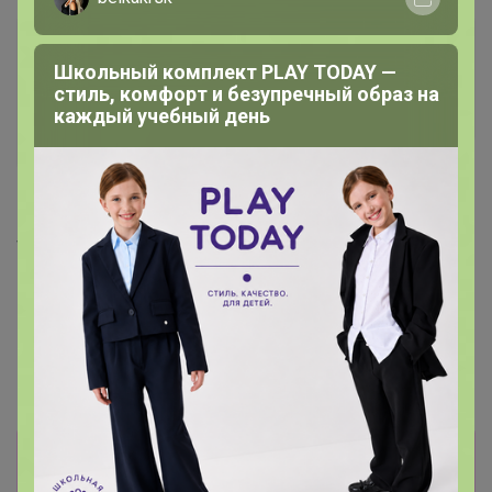
Школьный комплект PLAY TODAY —
стиль, комфорт и безупречный образ на
каждый учебный день
Новинка
372р
272р
ENCAPSULATED DETOX MASK
Минеральная детокс-маска
Маклюра Пелоид+ крем для
с инкапсулированным
тела и ног с грязью Сакского
древесным углем
озера
Информация о заказах доступна
лишь членам клуба