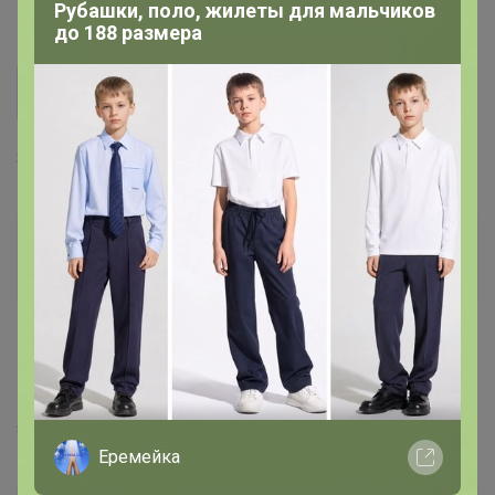
Рубашки, поло, жилеты для мальчиков
12 мая, 2025 07:46
до 188 размера
интер1970
Добрый день,расфиксируйте пожалуйста заказ
Здравствуйте. Расфиксировала.
кирьякова наталья
Великий магистр
5 августа, 2025 14:55
СЧАСТЬЕ
, здравствуйте,пожалуйста,расфиксируйте
заказ.
Еремейка