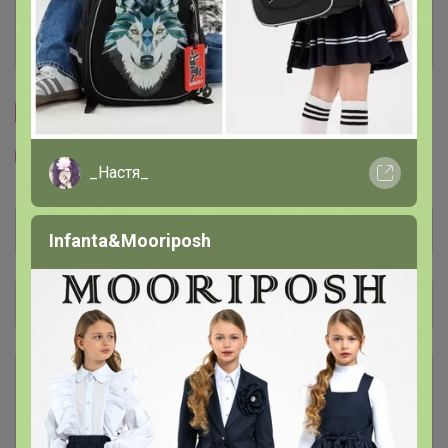
История проведённых выкупов
Cтраничка организатора
Другие СП организатора СЧАСТЬЕ
_Настя_
Infanta&Mooriposh
Общий каталог
Бальзамы Крымский Травник
9
Безалкогольные бальзамы
14