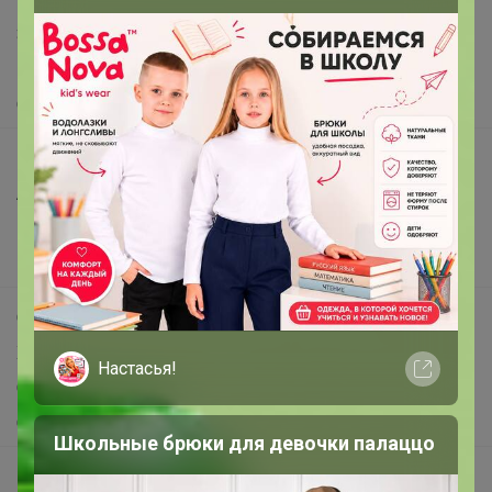
Защита покупателя
Помощь
О нас
Все предложения
Анонсы
Новости
Поддержка альпак
Самое выгодное
Хиты продаж
Настасья!
Самое желанное
Самое быстрое
Школьные брюки для девочки палаццо
Начать зарабатывать с 24-ok