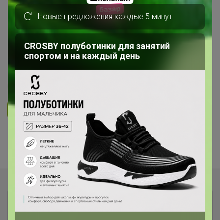
Новые предложения каждые 5 минут
Крымский Травник. Лечебная
косметика с маклюрой,
CROSBY полуботинки для занятий
Бишофитом и Крымскими
спортом и на каждый день
ингридиентами.
41
353
669
36
28
Ответить
1
2
Показаны записи
1-10
из
12
.