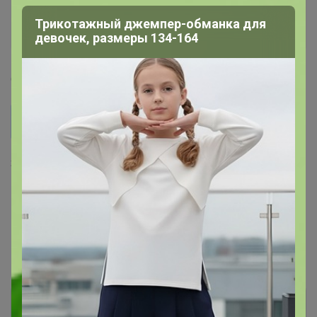
СЧАСТЬЕ
Трикотажный джемпер-обманка для
Организатор СП
девочек, размеры 134-164
6 августа, 2025 13:32
кирьякова наталья
СЧАСТЬЕ, здравствуйте,пожалуйста,расфиксируйте
заказ.
Здравствуйте. Расфиксировала.
1
2
Показаны записи
1-10
из
12
.