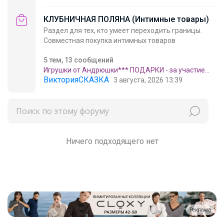
КЛУБНИЧНАЯ ПОЛЯНА (Интимные товары)
Раздел для тех, кто умеет переходить границы.
Совместная покупка интимных товаров
5 тем, 13 сообщений
Игрушки от Андрюшки*** ПОДАРКИ - за участие
!!!***Дополнительно разыгрывается игрушка среди
ВикторияСКАЗКА
3 августа, 2026 13:39
участников каждой сп - стоимостью не менее 1000
руб )))
Ничего подходящего нет
Реклама