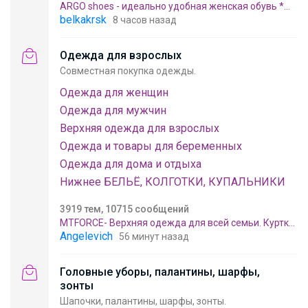
ARGO shoes - идеально удобная женская обувь *
Качество premium * Только натуральная кожа *
belkakrsk
8 часов назад
Оплата ДОЛЯМИ * Ликвидация раздела "Сапоги"
Одежда для взрослых
Совместная покупка одежды.
Одежда для женщин
Одежда для мужчин
Верхняя одежда для взрослых
Одежда и товары для беременных
Одежда для дома и отдыха
Нижнее БЕЛЬЁ, КОЛГОТКИ, КУПАЛЬНИКИ
3919 тем, 10715 сообщений
MTFORCE- Верхняя одежда для всей семьи. Куртки,
брюки, костюмы. РАСПРОДАЖА до -80%
Angelevich
56 минут назад
Головные уборы, палантины, шарфы,
зонты
Шапочки, палантины, шарфы, зонты.