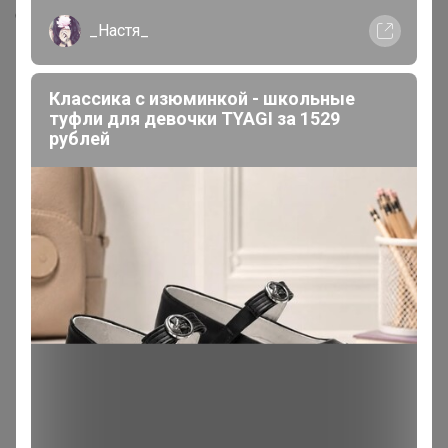
Скопировать ссылку
_Настя_
Медали
8
Классика с изюминкой - школьные
туфли для девочки TYAGI за 1529
Номинировать на медаль
рублей
2
1
1
1
1
1
1
Друзья в клубе
2