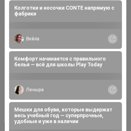
Колготки и носочки CONTE напрямую с
Поддержка альпак
фабрики
Самое выгодное
Хиты продаж
Вейла
Самое желанное
Самое быстрое
Комфорт начинается с правильного
белья — всё для школы Play Today
Начать зарабатывать с 24-ok
Picabox.ru - Лучшее место для ваших изображений
Розыгрыш - Генератор случайных чисел
Леныра
Пульс нашего маркетплейса
Укорачиватель ссылок
Мешки для обуви, которые выдержат
весь учебный год — суперпрочные,
удобные и уже в наличии