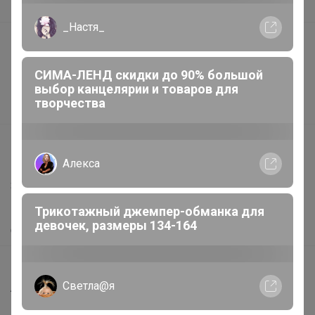
В наличии
_Настя_
Подарочные сертификаты
Реклама на сайте
СИМА-ЛЕНД скидки до 90% большой
Поставщикам
выбор канцелярии и товаров для
творчества
Вакансии
support@24-ok.ru
Алекса
Написать в поддержку
Защита покупателя
Помощь
Трикотажный джемпер-обманка для
девочек, размеры 134-164
О нас
Все предложения
Светла@я
Анонсы
Новости