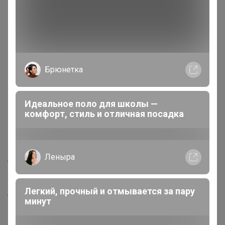
Брюнетка
Реклама
Идеальное поло для школы —
Как здесь все устроено?
комфорт, стиль и отличная посадка
Как сделать заказ?
Как получить?
Леныра
Доставка
Шоурумы
Легкий, прочный и отмывается за пару
Торговые марки
минут
Наша команда