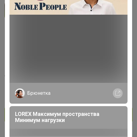
lakomaia
Кандидат в магистры
829
596
39
69
8
На сайте 4 часа назад
День рождения 30 ноября
Красноярск
Брюнетка
В клубе с 2 февраля 2015 г.
LOREX Максимум пространства
Личное сообщение
Минимум нагрузки