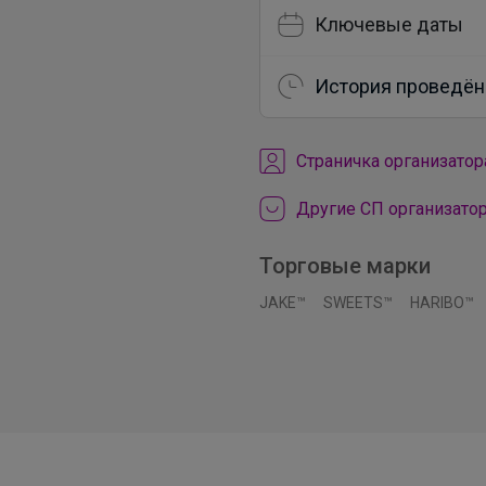
Ключевые даты
История проведён
Cтраничка организатор
Другие СП организато
Торговые марки
JAKE™
SWEETS™
HARIBO™