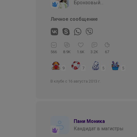
Бронзовый
организатор
Личное сообщение
566
8.9K
1.6K
3.2K
67
9
7
5
5
В клубе с 16 августа 2013 г.
Пани Моника
Кандидат в магистры