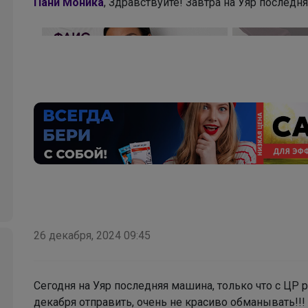
Пани Моника
, Здравствуйте! Завтра на Уяр послед
Брюнетка
Школьная обувь для мальчиков, которую дети
носят с удовольствием — уже в наличии
26 декабря, 2024 09:45
Сегодня на Уяр последняя машина, только что с ЦР
декабря отправить, очень не красиво обманывать!!!