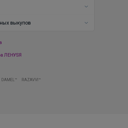
ных выкупов
а
ра ЛЕНУSЯ
DAMEL™
RAZAVVI™