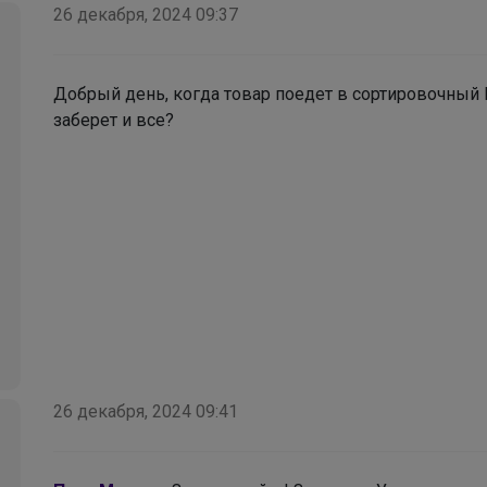
26 декабря, 2024 09:37
Добрый день, когда товар поедет в сортировочный 
СЛАДКАЯ
заберет и все?
Носки для детей и подростков от 22 рублей за
пару!
26 декабря, 2024 09:41