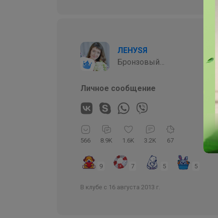
ЛЕНУSЯ
Бронзовый
организатор
Личное сообщение
566
8.9K
1.6K
3.2K
67
9
7
5
5
В клубе с 16 августа 2013 г.