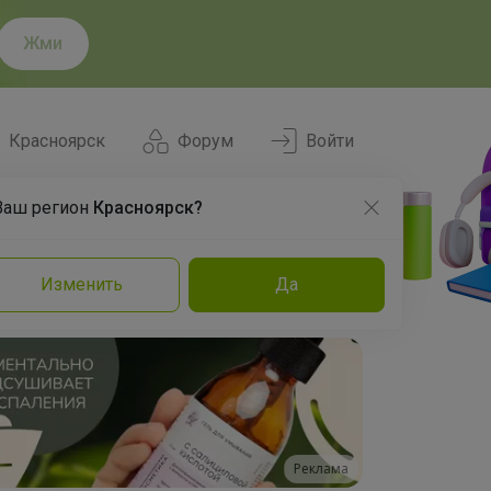
Жми
Красноярск
Форум
Войти
Ваш регион
Красноярск?
Нравится
Заказы
Изменить
Да
и
Команда
Торговые марки
Эксперты
Реклама