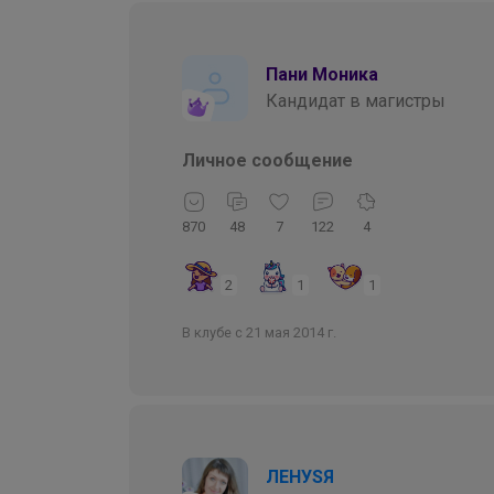
Пани Моника
Кандидат в магистры
Личное сообщение
870
48
7
122
4
2
1
1
В клубе с 21 мая 2014 г.
ЛЕНУSЯ