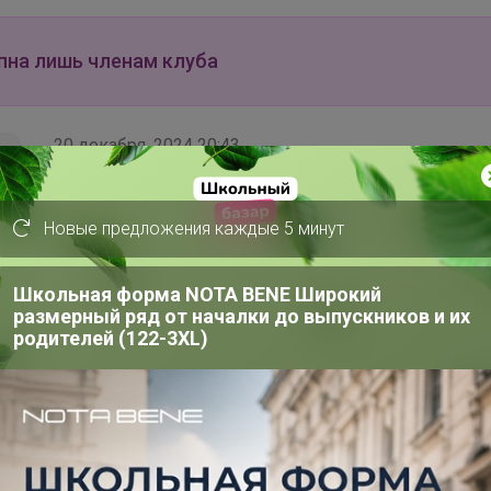
пна лишь членам клуба
20 декабря, 2024 20:43
Здравствуйте. У меня поал в счет только мармелад 
Новые предложения каждые 5 минут
добавить конфеты, чтобы они успели придти к НГ?
Школьная форма NOTA BENE Широкий
размерный ряд от началки до выпускников и их
родителей (122-3XL)