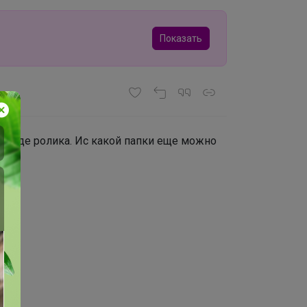
Показать
в виде ролика. Ис какой папки еще можно