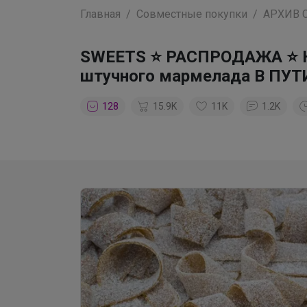
Главная
Совместные покупки
АРХИВ 
SWEETS ⭐ РАСПРОДАЖА ⭐ Н
штучного мармелада В ПУТИ
128
15.9K
11K
1.2K