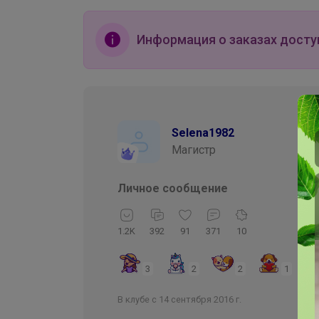
Информация о заказах досту
Selena1982
Магистр
Личное сообщение
1.2K
392
91
371
10
3
2
2
1
В клубе с 14 сентября 2016 г.