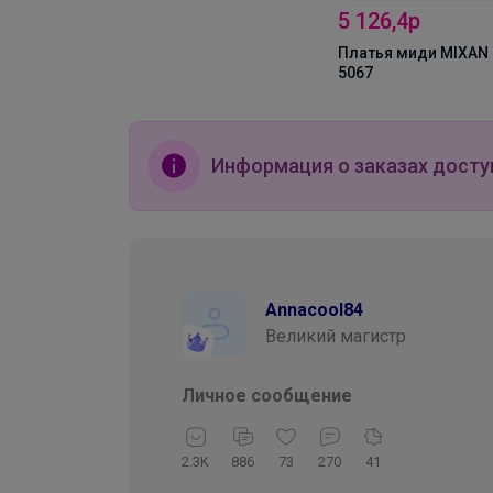
5 126,4р
Платья миди MIXAN
5067
Информация о заказах досту
Annacool84
Великий магистр
Личное сообщение
2.3K
886
73
270
41