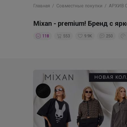
Главная
Совместные покупки
АРХИВ 
Mixan - premium! Бренд с я
118
553
9.9K
250