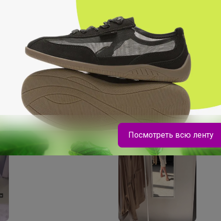
СКИДКА !
С
2 580р
3
Женские брючные
Пл
костюмы (костюмы с
50
брюками) MIXAN 4046
Посмотреть всю ленту