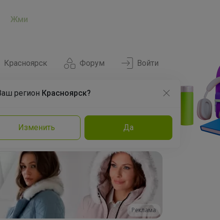
Жми
Красноярск
Форум
Войти
Ваш регион
Красноярск?
Нравится
Заказы
Изменить
Да
и
Команда
Торговые марки
Эксперты
Реклама