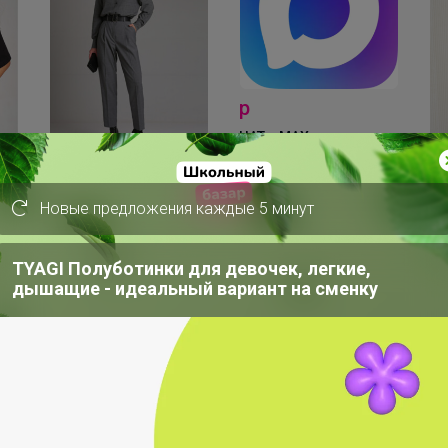
р
ЧАТ в MAX
СКИДКА !
2 550р
2
Новые предложения каждые 5 минут
Брюки 3041
MI
TYAGI Полуботинки для девочек, легкие,
дышащие - идеальный вариант на сменку