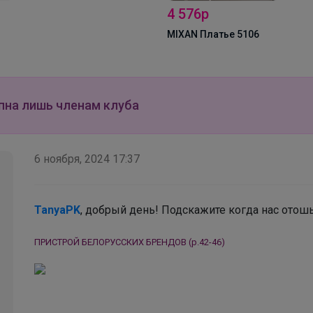
4 576р
MIXAN Платье 5106
Брюнетка
Роскошные образы на 1 сентября!
пна лишь членам клуба
6 ноября, 2024 17:37
TanyaPK
, добрый день! Подскажите когда нас отош
ПРИСТРОЙ БЕЛОРУССКИХ БРЕНДОВ (р.42-46)