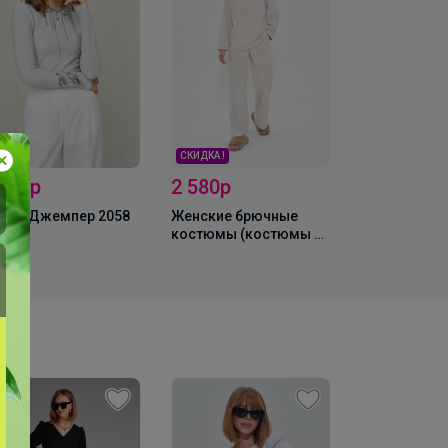
СКИДКА !
2 580р
2 563,2р
 728р
Женские брючные
Брюки 3023
XAN Джемпер 2058
костюмы (костюмы с
брюками) MIXAN 4046