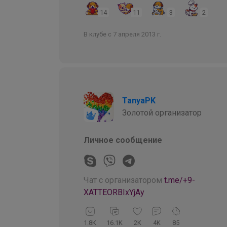
14
11
3
2
В клубе с 7 апреля 2013 г.
TanyaPK
Золотой организатор
Личное сообщение
Чат с организатором
t.me/+9-
XATTEORBIxYjAy
1.8K
16.1K
2K
4K
85