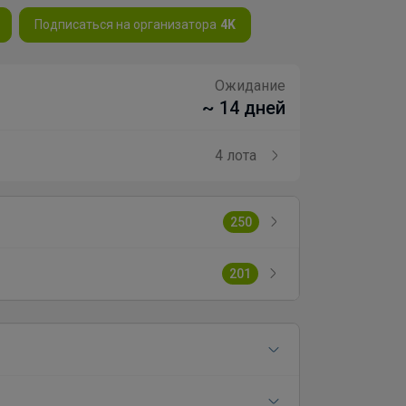
Подписаться на организатора
4K
Ожидание
~ 14 дней
4 лота
250
201