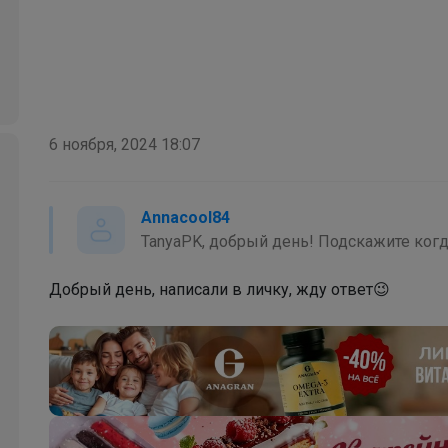
Настасья!
6 ноября, 2024 18:07
Именные термонаклейки на одежду для
детского сада, школы, секций
Annacool84
TanyaPK, добрый день! Подскажите когд
Добрый день, написали в личку, жду ответ😉