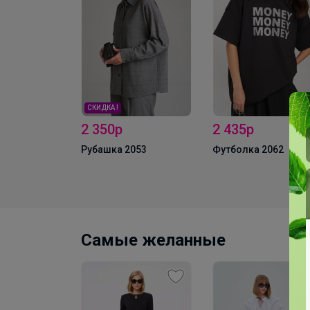
СКИДКА !
2 350р
2 435р
лузы MIXAN
Рубашка 2053
Футболка 2062
Самые желанные