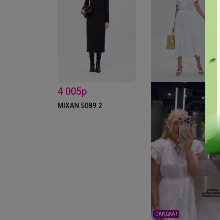
4 005р
0
MIXAN 5089.2
СКИДКА !