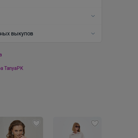
ных выкупов
а
а TanyaPK