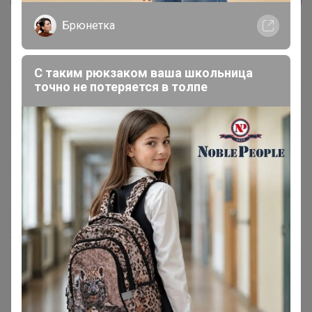
Брюнетка
С таким рюкзаком ваша школьница
точно не потеряется в толпе
СЛАДКАЯ
Золотой организатор
30 сентября, 2024 12:54
Дюка
,
24-ok.ru/catalog/402170
24-ok.ru/catalog/402170
Лот