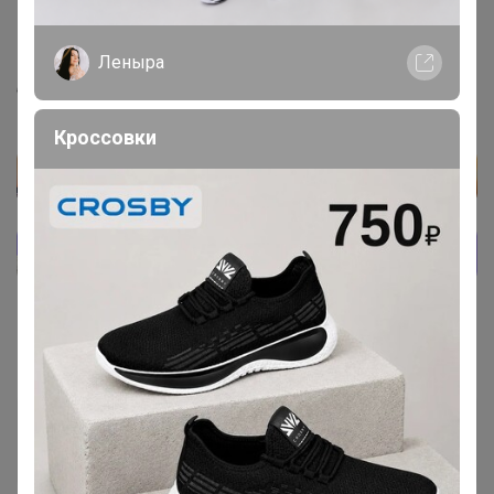
СЛАДКАЯ
,
Леныра
‌Расфиксируйте пожалуйста мне брюки,хочу на размер
больше заказать.Неправильно измерили.
Кроссовки
Дюка
Магистр