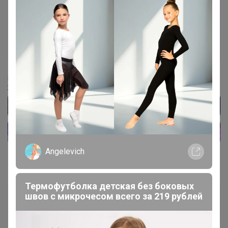
Мужская и женская свободная толстовка с
молнией, повседневная и универсальная
толстовка с длинными рукавами
Стоп 14 августа
UNIQLO всегда есть РАСПРОДАЖА
‌Подписывайтесь на наш чат в Телеграм
‌Живые обзоры, акции, спецпредложения
Angelevich
Термофутболка детская без боковых
швов с микрочесом всего за 219 рублей
Дюка
Магистр