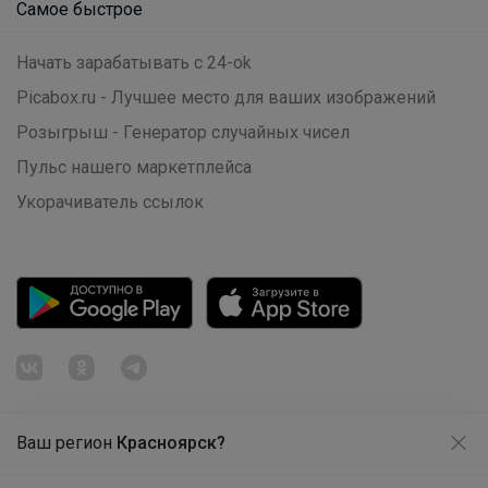
Самое быстрое
Начать зарабатывать с 24-ok
Picabox.ru - Лучшее место для ваших изображений
Леныра
Розыгрыш - Генератор случайных чисел
Пульс нашего маркетплейса
Блузка для девочки трикотажная с
коротким рукавом "Воротник в стразах"
Укорачиватель ссылок
Ваш регион
Красноярск?
Продолжая использовать этот сайт и нажимая кнопку
«Принять», вы даёте согласие на обработку файлов
© ООО "Лявита", ОГРН 1122468054070, 2012 - 2026
cookie