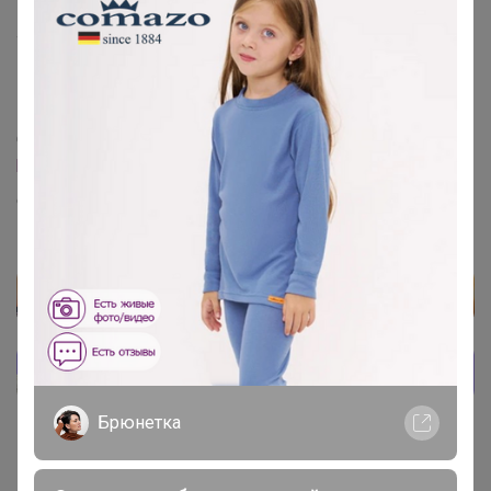
4 октября, 2024 09:31
СЛАДКАЯ
,
‌Откройте пожалуйста
h.uniqlo.cn/product
‌сын никак определиться не может
Брюнетка