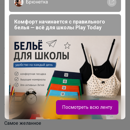
Брюнетка
support@24-ok.ru
Написать в поддержку
Комфорт начинается с правильного
белья — всё для школы Play Today
Защита покупателя
Помощь
О нас
Все предложения
Анонсы
Новости
Поддержка альпак
Самое выгодное
Посмотреть всю ленту
Хиты продаж
Самое желанное