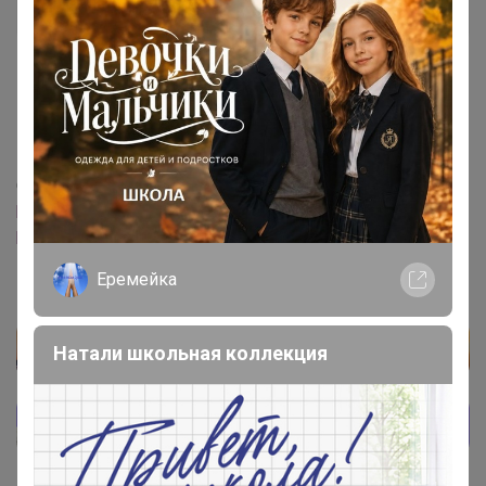
Магистр
1 октября, 2024 16:10
СЛАДКАЯ
,
‌Откройте пожалуйста
h.uniqlo.cn/product
h.uniqlo.cn/product
Еремейка
Натали школьная коллекция