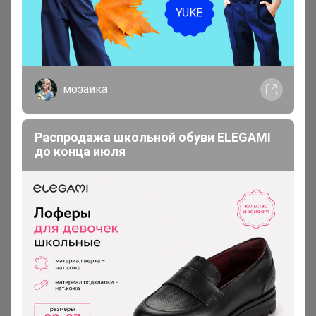
Хит
1 806р
1 806р
Бра-топ из смесового
Женский бра- топ
мозаика
хлопка AIRism в рубчик
Распродажа школьной обуви ELEGAMI
до конца июля