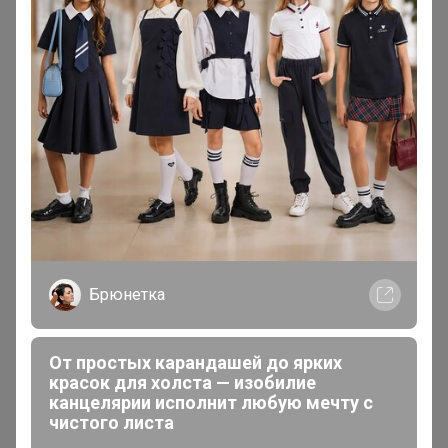
белье пуш-ап с мягкой
пуховая портативная куртка
поддержкой
Брюнетка
От простых карандашей до ярких
красок для холста — изобилие
канцелярии исполнит любую мечту с
чистого листа