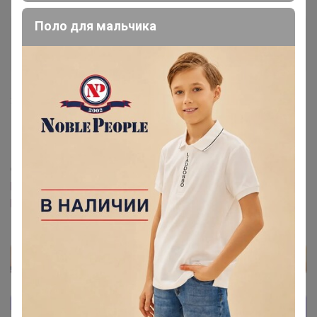
Поло для мальчика
Дюка
Магистр
30 сентября, 2024 10:05
СЛАДКАЯ
,
‌Откройте пожалуйста
h.uniqlo.cn/product
h.uniqlo.cn/product