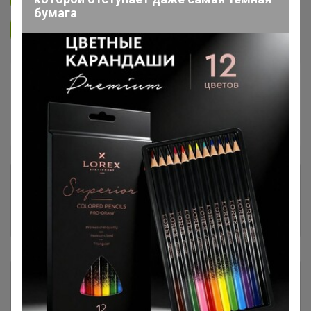
бумага
Подписаться на организатора
6.3K
В архиве
Собрано
—
100 %
Пристрой
5 лотов
Комментарии к лотам
886
Отзывы участников
792
Описание