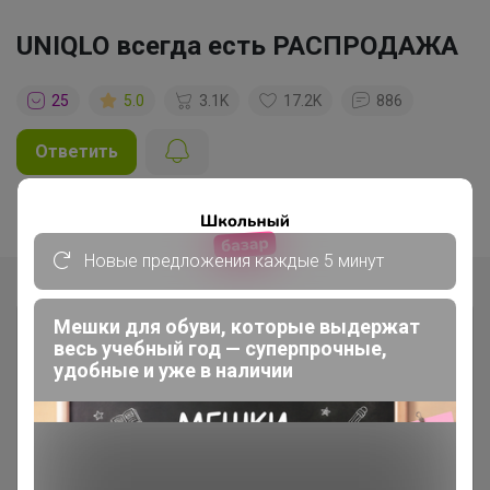
UNIQLO всегда есть РАСПРОДАЖА
25
5.0
3.1K
17.2K
886
Ответить
Показаны записи
1-10
из
10
.
Новые предложения каждые 5 минут
Мешки для обуви, которые выдержат
весь учебный год — суперпрочные,
удобные и уже в наличии