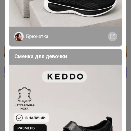
5 октября, 2024 16:37
Мерили талию,а не размер изделия
Брюнетка
Сменка для девочки
Показаны записи
1-10
из
10
.