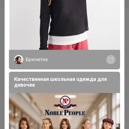
Самые желанные
Брюнетка
Качественная школьная одежда для
девочек
Скидка
1 806р
5 586р
Женский 3D-бюстгальтер,
Женский пуховик,
легкое бесшовное нижнее
высококачественная легкая