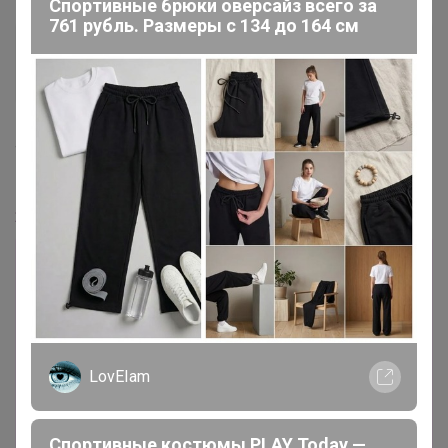
Спортивные брюки оверсайз всего за
761 рубль. Размеры с 134 до 164 см
СЛАДКАЯ
Золотой организатор
4 октября, 2024 15:45
Дюка
,
24-ok.ru/catalog/381786
Лот
8
1
2
7
3 253,6р
LovEIam
Мужской и женский вязаный кардиган/свитер
с V-образным вырезом из мягкой шерсти
Спортивные костюмы PLAY Today —