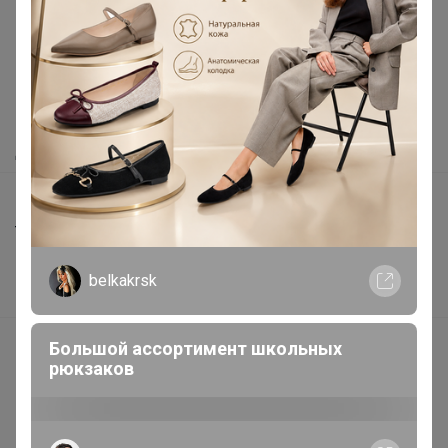
Как здесь все устроено?
Как сделать заказ?
Как получить?
Доставка
Шоурумы
Торговые марки
Наша команда
belkakrsk
В наличии
Подарочные сертификаты
Большой ассортимент школьных
рюкзаков
Реклама на сайте
Поставщикам
Вакансии