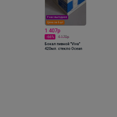
 нас выгоднее
ена за 6 шт
 407р
99р
66%
4 170р
Ложка для
мороженого,десерта
кал пивной "Viva"
"Серебряная лопата"
0мл. стекло Ocean
17,6 см P.L.