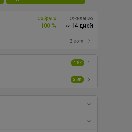
Собрано
Ожидание
100 %
~ 14 дней
2 лота
1.5K
3.9K