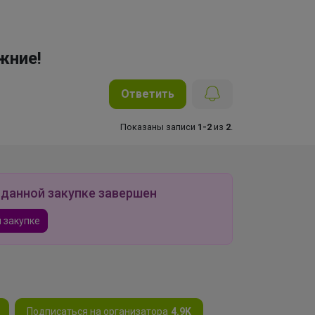
жние!
Ответить
Показаны записи
1-2
из
2
.
 данной закупке завершен
 закупке
Подписаться на организатора
4.9K