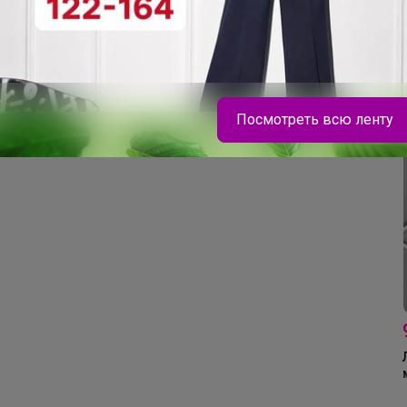
Цена за 6шт
220,2р
680,4р
ная
Кружка Ocean Fusion
Ложка Sapporo
Посмотреть всю ленту
400 мл, P.L. Proff
столовая 19 см, P.L. -
Cuisine
Davinci
Брюнетка
Стильные футболки PlayToday — идеальный
выбор для школы: удобно, модно и на каждый
день
9
Ло
мо
"С
17,