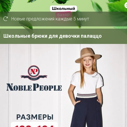
ne
1.1K
Новые предложения каждые 5 минут
393
Школьные брюки для девочки палаццо
1
ов