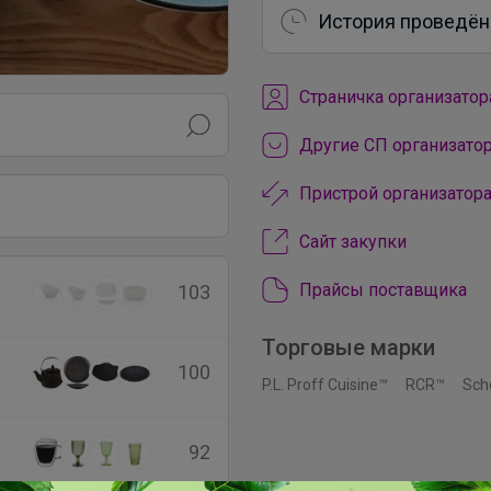
История проведён
Cтраничка организатор
Другие СП организатор
Пристрой организатора
Сайт закупки
Прайсы поставщика
103
Торговые марки
100
P.L. Proff Cuisine™
RCR™
Sch
92