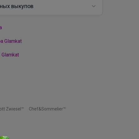
ных выкупов
а
а Glamkat
 Glamkat
ott Zwiesel™
Chef&Sommelier™