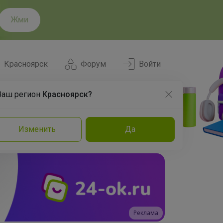
Жми
Красноярск
Форум
Войти
Ваш регион
Красноярск?
Нравится
Заказы
Изменить
Да
и
Команда
Торговые марки
Эксперты
Реклама