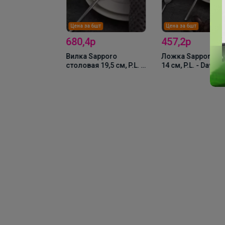
Цена за 6шт
Цена за 6шт
680,4р
457,2р
Вилка Sapporo
Ложка Sapporo чай
столовая 19,5 см, P.L. -
14 см, P.L. - Davinci
Davinci
 чашка с
0 мл, 15 см,
n, P.L. Proff