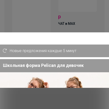
р
ЧАТ в MAX
СКИДКА !
2 550р
2
Новые предложения каждые 5 минут
Брюки 3041
MI
Школьная форма Pelican для девочек