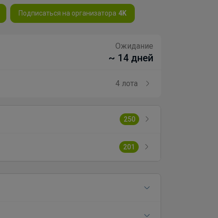
Подписаться на организатора
4K
Ожидание
~ 14 дней
4 лота
250
201