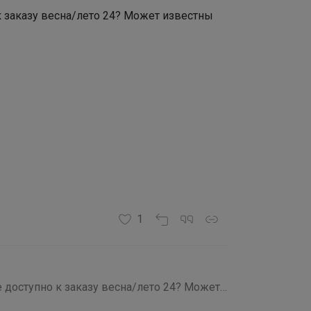
к заказу весна/лето 24? Может известны
1
е доступно к заказу весна/лето 24? Может
а дадут коллекцию?