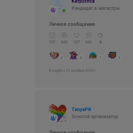
Katyushca
Кандидат в магистры
Личное сообщение
757
655
107
322
8
2
2
1
1
В клубе с 21 ноября 2016 г.
TanyaPK
Золотой организатор
Личное сообщение