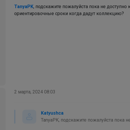
В школу с радостью! всё в наличии
TanyaPK
, подскажите пожалуйста пока не доступно 
ориентировочные сроки когда дадут коллекцию?
2 марта, 2024 08:03
Katyushca
TanyaPK, подскажите пожалуйста пока н
Красотка
известны ориентировочные сроки когд