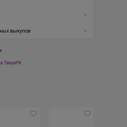
ных выкупов
а
а TanyaPK