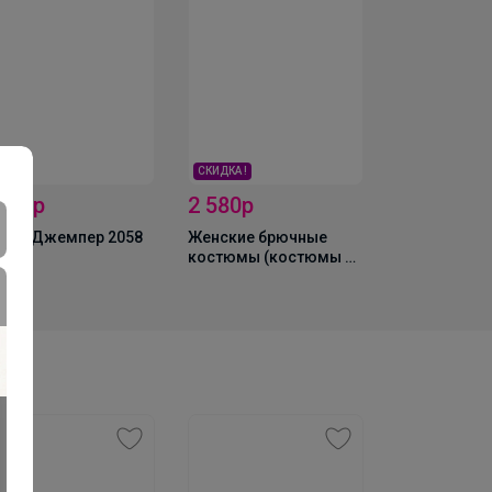
СКИДКА !
2 580р
2 563,2р
 728р
Женские брючные
Брюки 3023
XAN Джемпер 2058
костюмы (костюмы с
брюками) MIXAN 4046