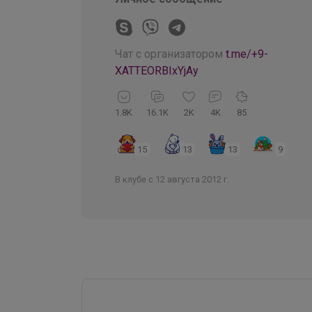
Чат с организатором
t.me/+9-
XATTEORBIxYjAy
1.8K
16.1K
2K
4K
85
15
13
13
9
В клубе с 12 августа 2012 г.