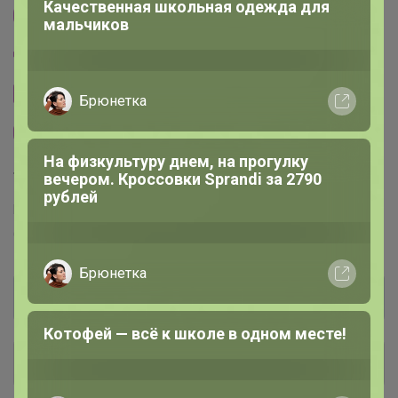
Другие СП организатора Glamkat
Пристрой организатора Glamkat
Сайт закупки
Прайсы поставщика
Торговые марки
P.L. Proff Cuisine™
RCR™
Schott Zwiesel™
Chef&Sommelier™
Светла@я
Общий каталог