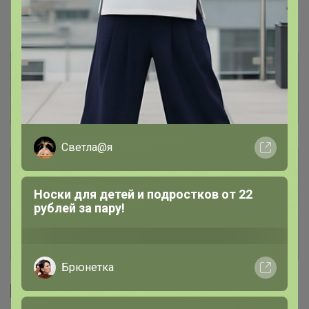
Пристрой
2 лота
Комментарии к лотам
1.5K
Отзывы участников
3.9K
Брюнетка
Условия участия
Трикотажный джемпер-обманка для
Ключевые даты
девочек, размеры 134-164
История проведённых выкупов
Cтраничка организатора