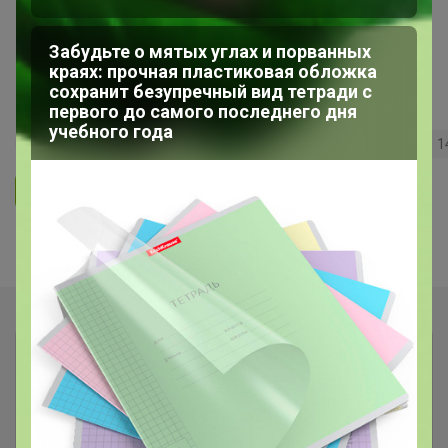
Все для кухни
Забудьте о мятых углах и порванных
Посуда Proff Cuisine. Самая лучшая
краях: прочная пластиковая обложка
цена. УРА! Цены остаются прежние!
сохранит безупречный вид тетради с
первого до самого последнего дня
учебного года
116
5.0
13.1K
56.6K
1.5K
1
Ответить
Показаны записи
1-2
из
2
.