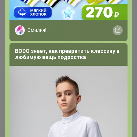
support@24-ok.ru
Написать в поддержку
Защита покупателя
Помощь
О нас
Все предложения
Анонсы
ОлесяДм
Новости
Поддержка альпак
Кеды на сменку
Самое выгодное
Хиты продаж
Самое желанное
Самое быстрое