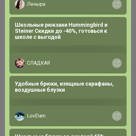
Носки для детей и подростков от 22
рублей за пару!
Распродажа "Arel", By Bone
103
ТУРЦИЯ
Распродажа черной линейки P.L.
100
Proff Cuisine
РАСПРОДАЖА!
92
Столовая посуда P.L. Proff
1.1K
Cuisine
Столовый фарфор Aristocrat,
393
Noble
Бокалы штучно. Пивные везем
1
хоть куда, а тонкие только в
Центральном ЦР!