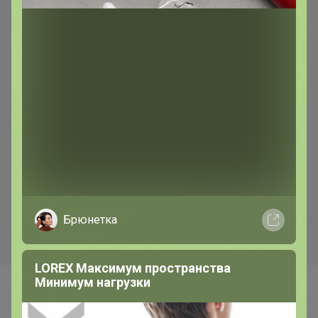
Брюнетка
На физкультуру днем, на прогулку
вечером. Кроссовки Sprandi за 2790
рублей
Самые желанные