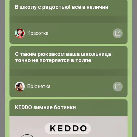
СЛАДКАЯ
Информация о заказах доступна
Удобные брюки, изящные сарафаны,
воздушные блузки
лишь членам клуба
Показать
Показаны записи
1-2
из
2
.