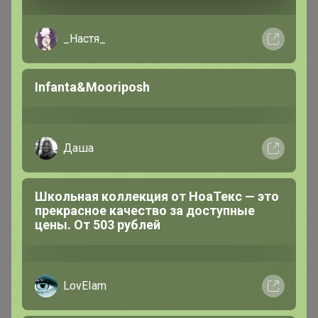
Школьные рюкзаки Hummingbird и
Steiner Скидки до -40%, готовься к
школе с выгодой