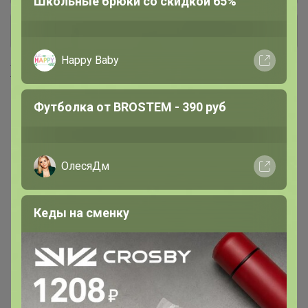
Брюнетка
+ Ещё 16 каталогов
Хиты продаж
Качественная школьная одежда для
мальчиков
Цена за 6шт
220,2р
680,4р
Кружка Ocean Fusion 400 мл,
Ложка Sapporo столовая 19
P.L. Proff Cuisine
см, P.L. - Davinci