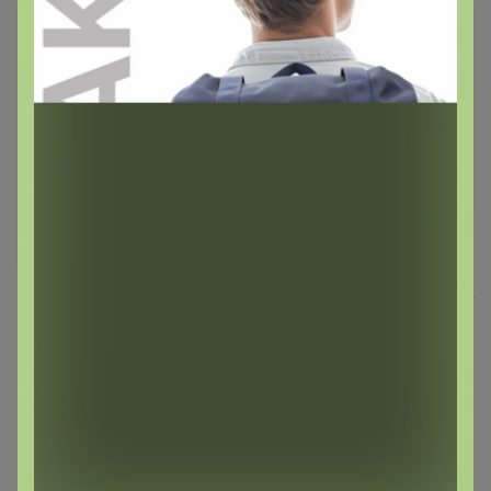
Цена за набор 6шт
1 699,2р
Брюнетка
Стакан Олд Фэшн RCR Etna
412,2р
330 мл, хрустальное стекло,
Италия
Котофей — всё к школе в одном месте!
Бульонная чашка с ручками
600 мл, 15 см, Ocean Fusion,
P.L. Proff Cuisine
Леныра