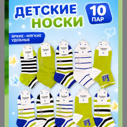
Как здесь все устроено?
Как сделать заказ?
Как получить?
Доставка
Шоурумы
Торговые марки
Наша команда
В наличии
Happy Baby
Подарочные сертификаты
Реклама на сайте
Футболка от BROSTEM - 390 руб
Поставщикам
Вакансии