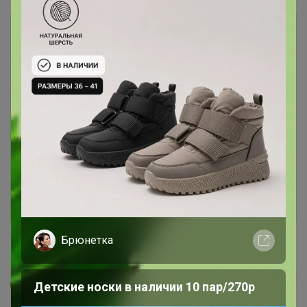
Чтобы ответить или задать вопрос
необходимо авторизоваться на сайте
Это займет меньше минуты
LovEIam
Войти
Зарегистрироваться
Школьные брюки со скидкой 65%
Реклама