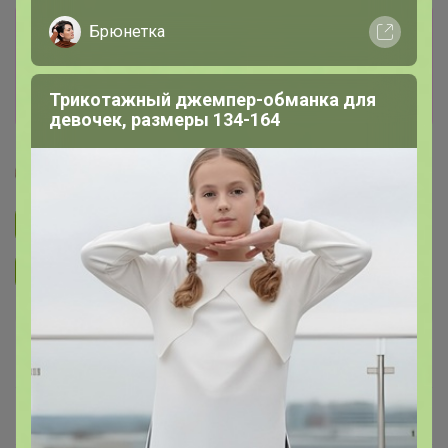
Сбор заказов в данной закупке
завершен
Перейти к текущей закупке
РомашкаХ
Glamkat
Трендовая многослойность для
нескучных школьных будней
Подписаться на закупку
652
Подписаться на организатора
4.9K
В архиве
Собрано
—
100 %
~ 14 дней
Ожидание