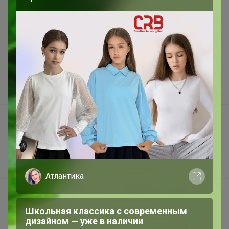
Реклама
Как здесь все устроено?
Как сделать заказ?
Как получить?
Доставка
Шоурумы
Торговые марки
Наша команда
В наличии
Атлантика
Подарочные сертификаты
Реклама на сайте
Школьная классика с современным
дизайном — уже в наличии
Поставщикам