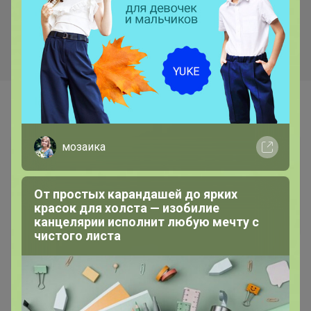
4,95р
СКО 1-82
Крышка винтовая 82(станд)
РОССЫПЬ
Самые желанные
мозаика
От простых карандашей до ярких
красок для холста — изобилие
канцелярии исполнит любую мечту с
чистого листа
210р
Спанбонд Черный 60мк,
5мх1.6м 01412