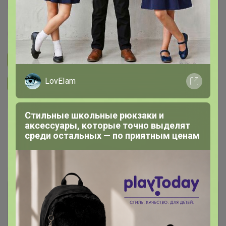
ГЛАМУР
Подписаться на закупку
641
LovEIam
Подписаться на организатора
1.1K
Стильные школьные рюкзаки и
В архиве
Собрано
аксессуары, которые точно выделят
—
19 %
среди остальных — по приятным ценам
~ 16 дней
Ожидание
Комментарии к лотам
1.2K
Отзывы участников
7.1K