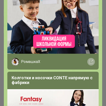
Общий каталог
Ванная-туалет
136
Адиком
64
РомашкаХ
Аптека+Мирролла, Мед.прочее
169
Колготки и носочки CONTE напрямую с
фабрики
Банные принадлежности
108
БЫТОВАЯ ТЕХНИКА
100