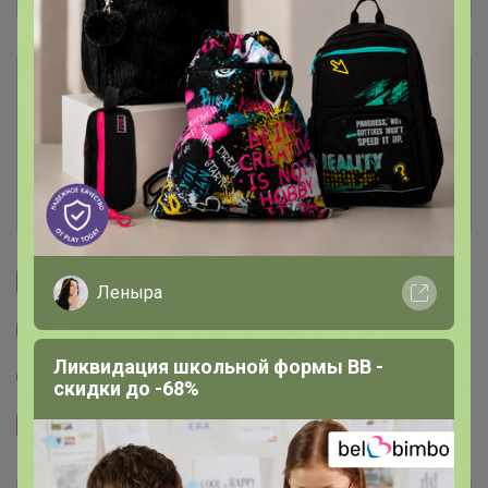
Условия участия
Ключевые даты
История проведённых выкупов
Cтраничка организатора
Леныра
Другие СП организатора ГЛАМУР
Ликвидация школьной формы BB -
Пристрой организатора ГЛАМУР
скидки до -68%
Сайт закупки