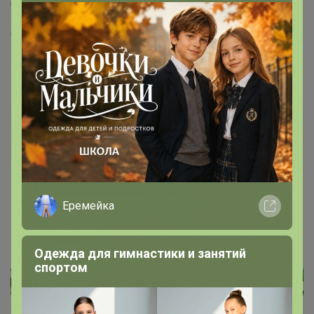
зафиксировано. я не совсем понимаю отправка будет
осуществляться тоже по одному два пакетика? если
это так, то семена будут очень дорогими при оплате в
пункте выдачи по 55 рублей за каждую доставку.
ГЛАМУР
Бронзовый организатор
19 декабря, 2023 16:47
Еремейка
Людмила1904
, здравствуйте! В счет еще ни чего не
включала) Ждем только счет от поставщика
Одежда для гимнастики и занятий
спортом