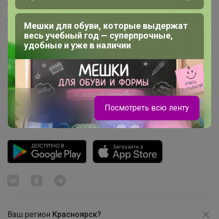
Самое желанное
Самое быстрое
Мешки для обуви, которые выдержат
весь учебный год — суперпрочные,
Начать зарабатывать с 24-ok
удобные и уже в наличии
Picabox.ru - Лучшее место для ваших изображений
Розыгрыш - Генератор случайных чисел
Пульс нашего маркетплейса
Укорачиватель ссылок
Посмотреть всю ленту
Ваш регион
Красноярск?
Продолжая использовать этот сайт и нажимая кнопку