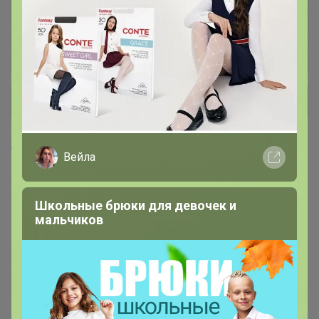
БЫТОВАЯ ХИМИЯ,
253
АРОМАТИЗАТОРЫ,
ОСВЕЖИТЕЛИ
+ Ещё 61 каталог
Хиты продаж
Вейла
Школьные брюки для девочек и
мальчиков
4,2р
Крышка закаточная металл