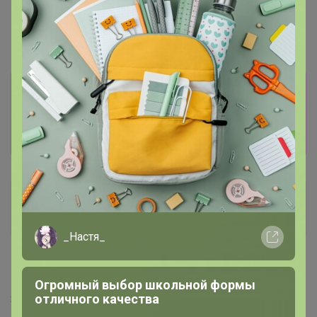
34р
Технохим краска д/ткани
унив.Синяя
Информация о заказах доступна
лишь членам клуба
Показать
Людмила1904
Виртуоз СП
_Настя_
19 декабря, 2023 16:40
Огромный выбор школьной формы
отличного качества
ЗДРАВСТВУЙТЕ! первый раз заказала у вас семена.
Два пакетика семян выставили к оплате, остальные