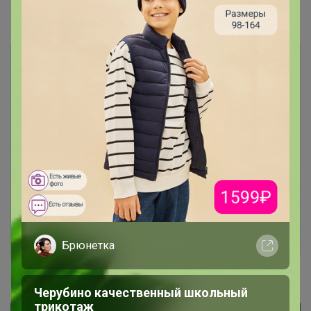
Показаны записи
1-5
из
5
.
Чтобы ответить или задать вопрос
необходимо авторизоваться на сайте
Это займет меньше минуты
Войти
Зарегистрироваться
Брюнетка
Черубино качественный школьный
трикотаж