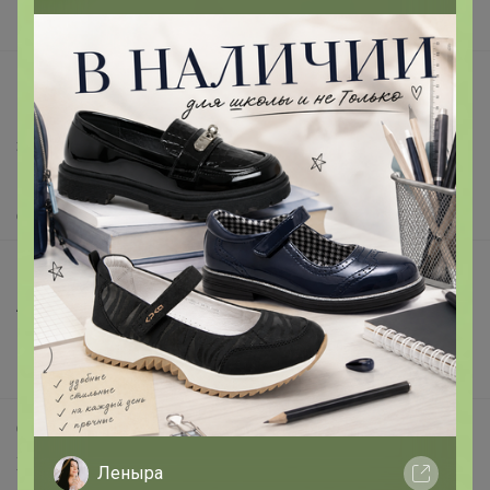
Вакансии
support@24-ok.ru
Написать в поддержку
Защита покупателя
Помощь
О нас
Все предложения
Анонсы
Новости
Поддержка альпак
Самое выгодное
Хиты продаж
Леныра