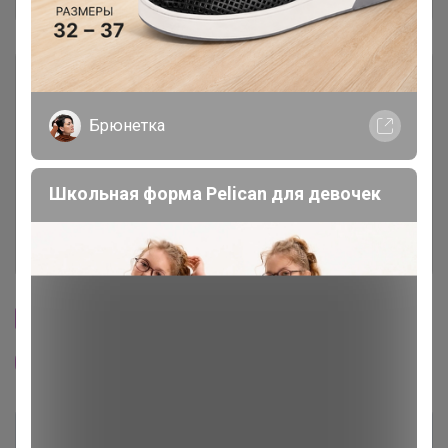
Описание
Брюнетка
Условия участия
Ключевые даты
Школьная форма Pelican для девочек
История проведённых выкупов
Cтраничка организатора
Другие СП организатора Брюнетка