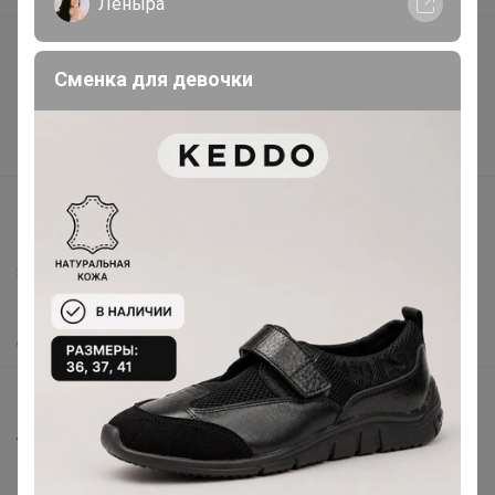
Леныра
Подарочные сертификаты
Сменка для девочки
Реклама на сайте
Поставщикам
Вакансии
support@24-ok.ru
Написать в поддержку
Защита покупателя
Помощь
О нас
Все предложения
Анонсы
Новости