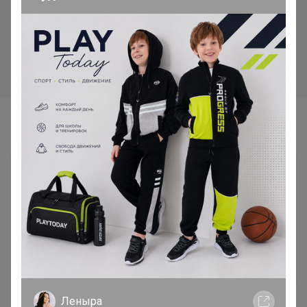
очищающие от пятен
130р
Шнурки BRAUS ЭЛАСТИЧНЫЕ
с фиксатором
Самые желанные
Быстрая доставка
85р
Леныра