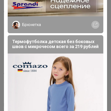
Брюнетка
, здравствуйте, где можно из пристроя
ботинки померить?
Брюнетка
Брюнетка
Организатор СП
Термофутболка детская без боковых
швов с микрочесом всего за 219 рублей
4 декабря, 2023 20:04
Meseda
,
Другие условия- Примерить можно в будни : ПН 11:00
- 19:00
Ул. Баумана 20В , помещение 12
[https://24-ok.ru/purchase/777758/catalog]
[/url]