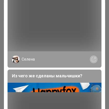
Общий каталог
🔔 Telegram Брюнетки
1
МОНГОЛКА-шерстяные товары
26
для всей семьи
Селена
Настин Сластин. Протеины,
22
гранола, сгущенка
Из чего же сделаны мальчишки?
Продукты Греции
41
Чай и кофе Дольче Вита
40