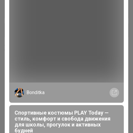
Деликатесы ГРЕКО в наличии
8
+ Ещё 23 каталога
Хиты продаж
Bonditka
Спортивные костюмы PLAY Today —
Быстрая доставка
стиль, комфорт и свобода движения
85р
для школы, прогулок и активных
будней
Салфетки Udalix
Быстрая доставка