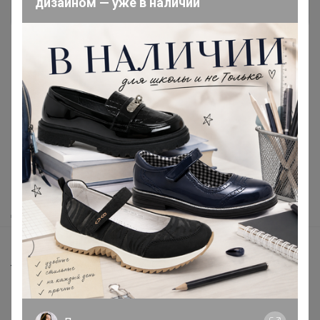
дизайном — уже в наличии
Реклама
Как здесь все устроено?
Как сделать заказ?
Как получить?
Доставка
Шоурумы
Торговые марки
Наша команда
В наличии