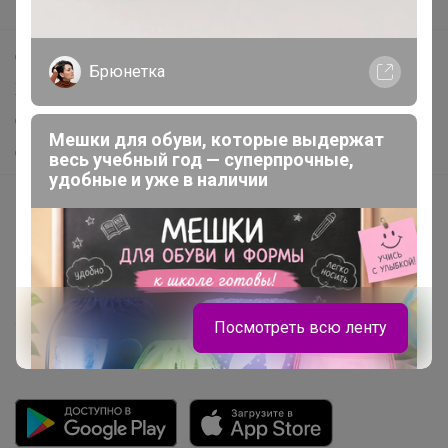
Поддержка альпак
Самое выгодное
Брюнетка
Хиты продаж
Самое желанное
Мешки для обуви, которые выдержат
Самое быстрое
весь учебный год — суперпрочные,
удобные и уже в наличии
Начать зарабатывать с 24-ok
Picabox.ru - Лучшее место для ваших изображений
Розыгрыш - Генератор случайных чисел
Пульс нашего маркетплейса
Посмотреть всю ленту
Укорачиватель ссылок