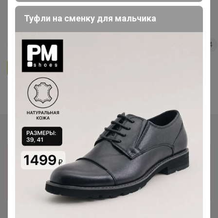
Туфли на сменку для мальчика
В наличии у Брюнетки - декабрь
12
5.0
33.9K
70.4K
6.9K
4
Ответить
Показаны записи
1-7
из
7
.
Сбор заказов в данной закупке
завершен
Перейти к текущей закупке