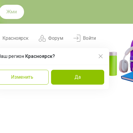
Жми
Красноярск
Форум
Войти
Ваш регион
Красноярск?
Нравится
Заказы
Изменить
Да
и
Команда
Торговые марки
Эксперты