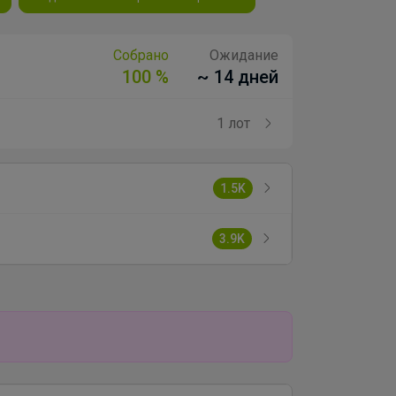
Собрано
Ожидание
100 %
~ 14 дней
1 лот
1.5K
3.9K