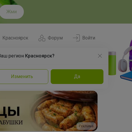
Жми
Красноярск
Форум
Войти
Ваш регион
Красноярск?
Нравится
Заказы
Изменить
Да
и
Команда
Торговые марки
Эксперты
Реклама