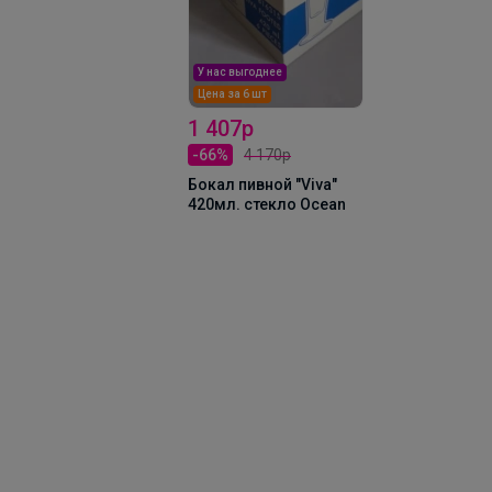
 нас выгоднее
ена за 6 шт
 407р
99р
66%
4 170р
Ложка для
мороженого,десерта
кал пивной "Viva"
"Серебряная лопата"
0мл. стекло Ocean
17,6 см P.L.