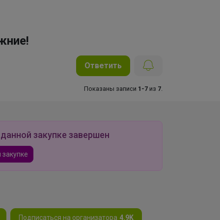
жние!
Ответить
Показаны записи
1-7
из
7
.
 данной закупке завершен
 закупке
Подписаться на организатора
4.9K