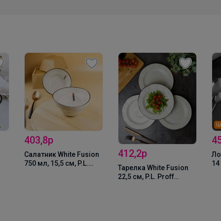
Цена за 6шт
457,2р
412,2р
on
Ложка Sapporo чайная
14 см, P.L. - Davinci
Тарелка White Fusion
22,5 см, P.L. Proff
Cuisine
(73024264/73024267)