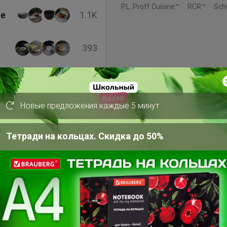
P.L. Proff Cuisine™
RCR™
Sch
ne
1.1K
393
1
Новые предложения каждые 5 минут
ов
Тетради на кольцах. Скидка до 50%