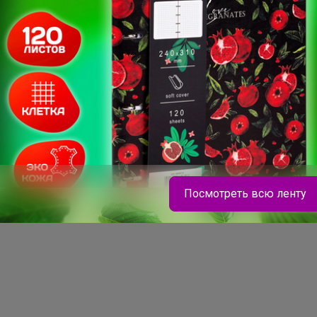
Цена за 6шт
220,2р
680,4р
ная
Кружка Ocean Fusion
Ложка Sapporo
400 мл, P.L. Proff
столовая 19 см, P.L. -
Cuisine
Davinci
Посмотреть всю ленту
Натка
9
Ло
Блузка для девочки "Бантики"
мо
"С
17,