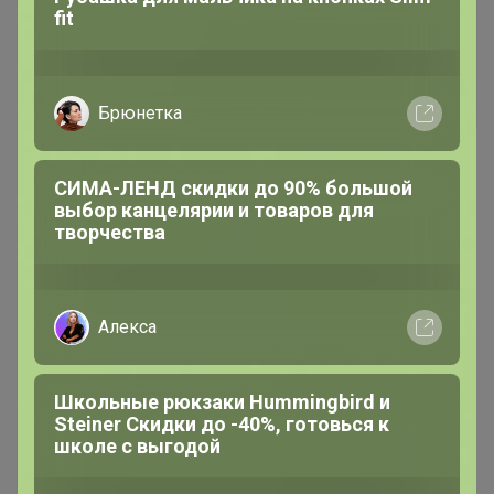
Носки для физкультуры и не только
1 496,93р
494,06р × 4
в Сплит
Ботинки для девочки бронза
22КФ 32-37 Девочка