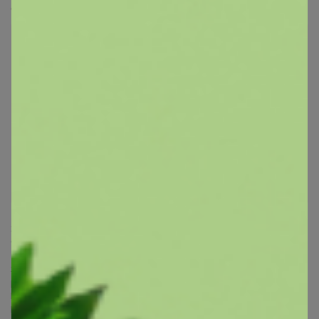
ok.ru/purchase/597187/catalog/116384
Рубашка для мальчика на кнопках Slim
fit
Лот
5
1
8
19
3 304р
Ботинки 23СМФ 7531Ш
Завершена
Наличие от appellsinki - Отдаю товар в счет
долга.
Я признаю свою вину, готова все возместить, но мне нужно время.
Сколько времени, честно не знаю. Я устроилась на работу, нужно
1.5 - 2 месяца, что бы освоится и начать зарабатывать.
Я думаю, что мне понадобится минимум пол года, что бы
рассчитаться с вами.
Понимаю, вас. Но, поверьте, я делаю все что бы закрыть долги.
Прошу, вас, подождать.