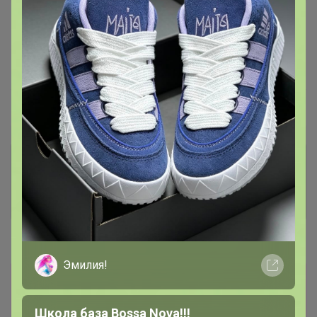
В архиве
Собрано
—
34 %
~ 10 дней
Ожидание
Пристрой
6 лотов
Комментарии к лотам
4.4K
Отзывы участников
1.7K
Новости
Эмилия!
Здравствуйте! Всей нашей команде очень
жаль, что вам пришлось столкнуться с
Школа база Bossa Nova!!!
данной ситуацией, возникшей по вине