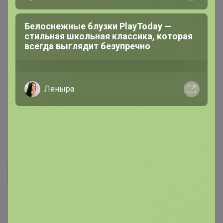
30 ноября, 2023 12:39
apellsinka
, а можно тогда стельку 44 размера замерить
Ботинки 23СМФ 7531Ш
apellsinka
Великий магистр
_Настя_
30 ноября, 2023 12:43
Качественный школьный трикотаж от
KNITKA!
natasv
apellsinka, а можно тогда стельку 44 размера
замерить Ботинки 23СМФ 7531Ш
Вот вижу, в комментарии Вам отвечали - стелька
belkakrsk
44размера=28,5см
24-