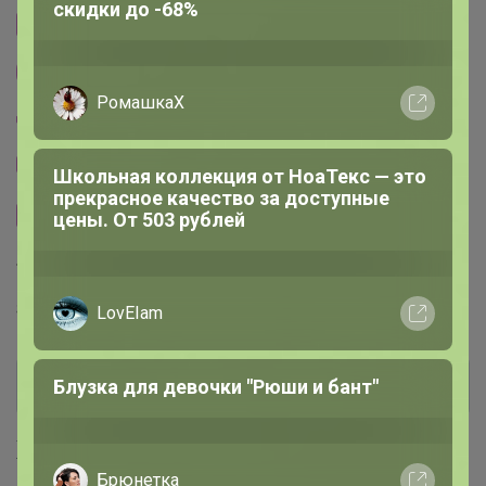
Леныра
Cтраничка организатора
Другие СП организатора apellsinka
На физкультуру — с комфортом: лёгкие,
удобные кроссовки уже в наличии
Пристрой организатора apellsinka
Тема отзывов
Размерная сетка
Торговые марки
ShagoVita™
Хиты продаж