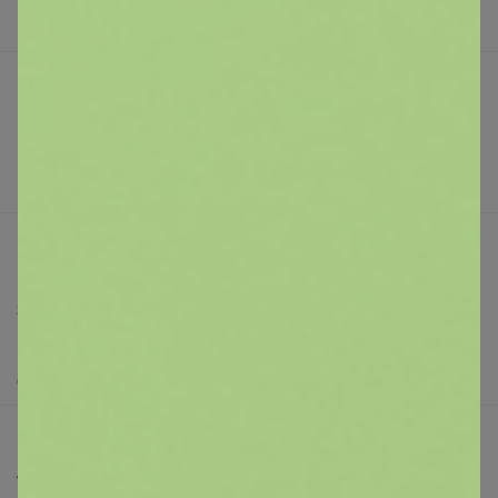
В наличии
СЛАДКАЯ
Подарочные сертификаты
Кеды из натуральной кожи на липучке:
Реклама на сайте
3 секунды — и готово
Поставщикам
Вакансии
support@24-ok.ru
Написать в поддержку
Защита покупателя
Помощь
О нас
Все предложения
Анонсы