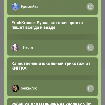
РомашкаХ
Школьная коллекция от НоаТекс — это
прекрасное качество за доступные
цены. От 503 рублей
LovEIam
Самые желанные
Блузка для девочки "Рюши и бант"
Брюнетка