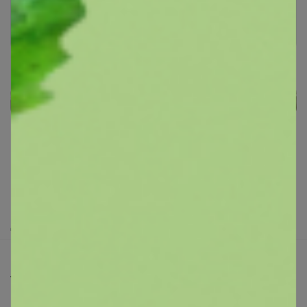
Войти
Зарегистрироваться
Реклама
Как здесь все устроено?
Как сделать заказ?
Как получить?
Доставка
Шоурумы
Торговые марки
Наша команда