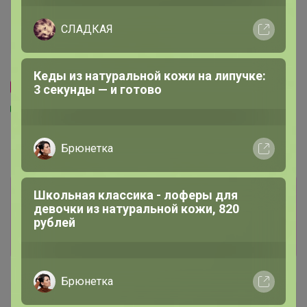
Брюнетка
2 349,72р
Кроссовки для подростков
-15%
2 754р
746,66р × 4
в Сплит
Ботинки женские 22СМФ
95334Ш Черный
Информация о заказах доступна
лишь членам клуба
Показать
natasv