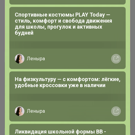
регистрации заявителя, гос. пошлиной иск не
облагается. Реквизиты организатора для
подачи иска: ИП Лисицкая Марина
Владимировна ОГРНИП: 311244321600011
ИНН: 44302506514 или ИП Лисицкий
Александр Иванович ОГРНИП:
323246800160971 ИНН: 246304561916.
Описание
belkakrsk
Условия участия
Спортивные костюмы PLAY Today —
стиль, комфорт и свобода движения
Ключевые даты
для школы, прогулок и активных
будней
История проведённых выкупов