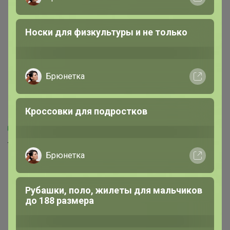
Леныра
Ликвидация школьной формы BB -
скидки до -68%
2 059,75р
1 068,93р
653,22р × 4
363,52р × 4
в Сплит
в Сплит
Туфли для девочки 23СМФ
Сапоги для девочки 21СМФ
черный лак
38-39 Девочка Черный
наплак