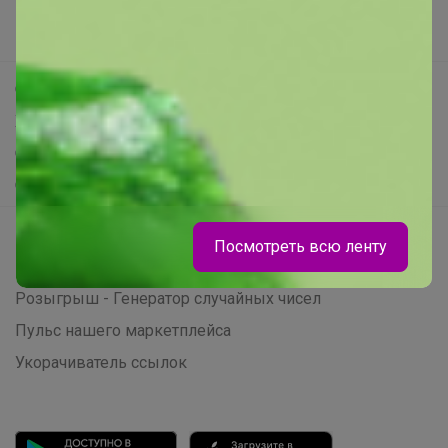
Новости
Поддержка альпак
Самое выгодное
Хиты продаж
Брюнетка
Самое желанное
Самое быстрое
Школьная классика - лоферы для
девочки из натуральной кожи, 820
рублей
Начать зарабатывать с 24-ok
Посмотреть всю ленту
Picabox.ru - Лучшее место для ваших изображений
Розыгрыш - Генератор случайных чисел
Пульс нашего маркетплейса
Укорачиватель ссылок