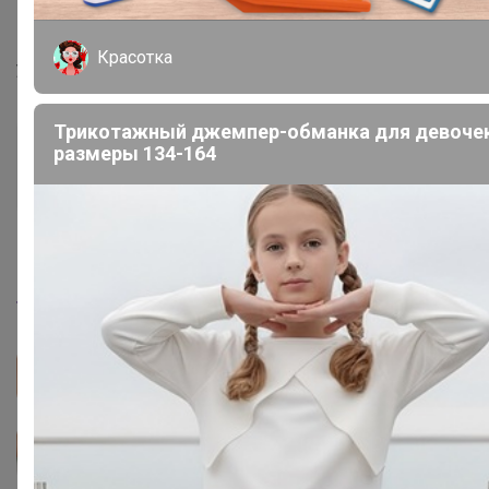
Дженна
, если ближе к вечеру заказ оформлю, то
Красотка
успеваю в сегодняшнюю заявку?
Трикотажный джемпер-обманка для девочек
размеры 134-164
Дженна
Серебряный организатор
17 августа, 2023 15:35
TanjaV
, да , заказы отправляю регулярно.