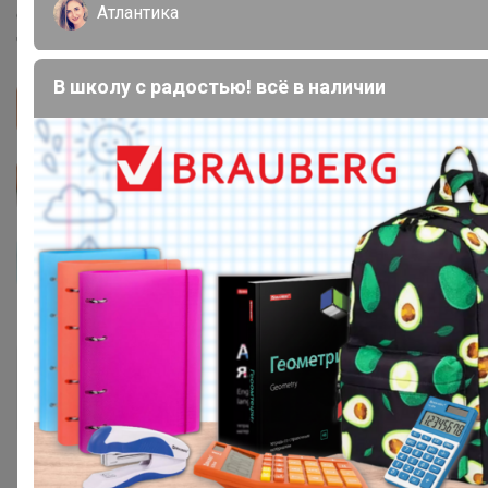
Атлантика
сентября. Лучше не рисковать конечно если нужно к 1
числу
В школу с радостью! всё в наличии
TanjaV
Магистр
17 августа, 2023 13:29