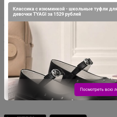
Новости
Классика с изюминкой - школьные туфли дл
Поддержка альпак
девочки TYAGI за 1529 рублей
Самое выгодное
Хиты продаж
Самое желанное
Самое быстрое
Начать зарабатывать с 24-ok
Picabox.ru - Лучшее место для ваших изображений
Розыгрыш - Генератор случайных чисел
Пульс нашего маркетплейса
Посмотреть всю л
Укорачиватель ссылок