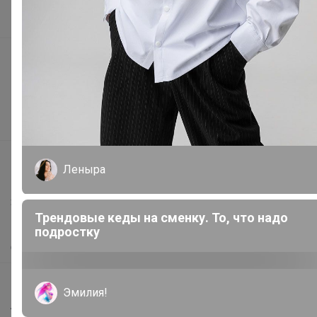
Наша команда
В наличии
Подарочные сертификаты
Реклама на сайте
Поставщикам
Вакансии
support@24-ok.ru
Леныра
Написать в поддержку
Защита покупателя
Трендовые кеды на сменку. То, что надо
Помощь
подростку
О нас
Все предложения
Эмилия!
Анонсы