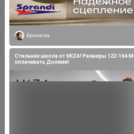
Общий каталог
Брюнетка
#01. Бренды. Женское. 100% оригинал
Стильная школа от MIZA! Размеры 122-164 
оплачивать Долями!
★✩★ Adidas ★✩★ женское
123
★✩★ Asics ★✩★ женское
44
★✩★ Nike ★✩★ женское
152
★✩★ Puma ★✩★ женское
105