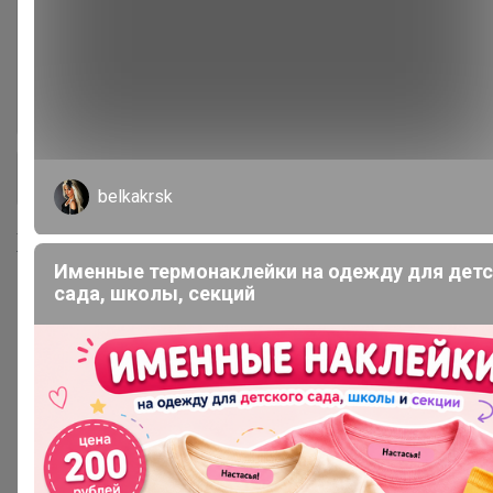
★✩★ Reebok ★✩★ женское
250
★✩★ Under Armour ★✩★
161
женское
+ Ещё 19 каталогов
belkakrsk
Хиты продаж
Именные термонаклейки на одежду для дет
сада, школы, секций
4 828р
Ботинки женские (100%
Кожа), Riveri by Ralf Ringer