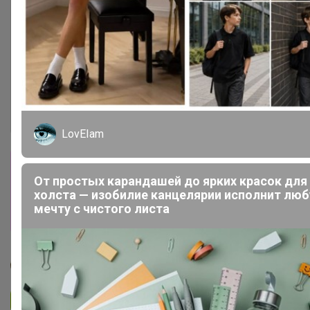
LovEIam
Сбор заказов в данной закупке
От простых карандашей до ярких красок для
завершен
холста — изобилие канцелярии исполнит лю
мечту с чистого листа
Перейти к текущей закупке
Дженна
Подписаться на закупку
2.4K