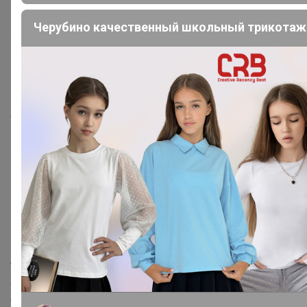
TanjaV
Магистр
Черубино качественный школьный трикотаж
17 августа, 2023 07:22
Дженна
, здравствуйте! Если сегодня заказать, до
сентября придет?
Дженна
Серебряный организатор
17 августа, 2023 11:58
TanjaV
, здравствуйте! То что сегодня отправлю в заказ,
отправят нам либо в среду либо в пятницу. В пути
около недели. То есть придет вот как раз в начале