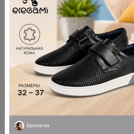
6 559р
Ботинки женские, RALF
RINGER
2 194р
Кроссовки мужские RANK
Roar, RANK
Информация о заказах доступна
лишь членам клуба
Показать
Брюнетка