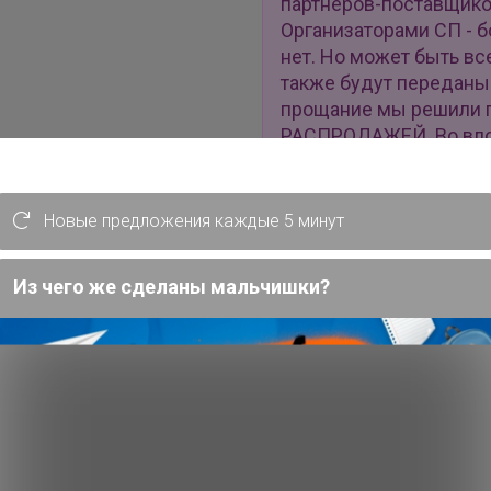
партнеров-поставщиков
Организаторами СП - б
нет. Но может быть вс
также будут переданы
прощание мы решили 
РАСПРОДАЖЕЙ. Во влож
которые Вы никогда не
увидите. Заказы по эт
Последний день оплаты
Новые предложения каждые 5 минут
все отправим. Количес
ограничено.
Из чего же сделаны мальчишки?
Описание
Условия участия
Ключевые даты