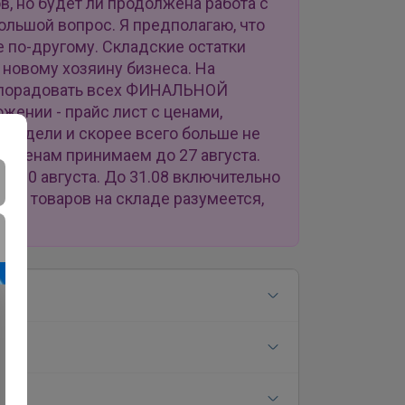
, но будет ли продолжена работа с
ольшой вопрос. Я предполагаю, что
е по-другому. Складские остатки
 новому хозяину бизнеса. На
порадовать всех ФИНАЛЬНОЙ
ении - прайс лист с ценами,
 видели и скорее всего больше не
им ценам принимаем до 27 августа.
: 30 августа. До 31.08 включительно
тво товаров на складе разумеется,