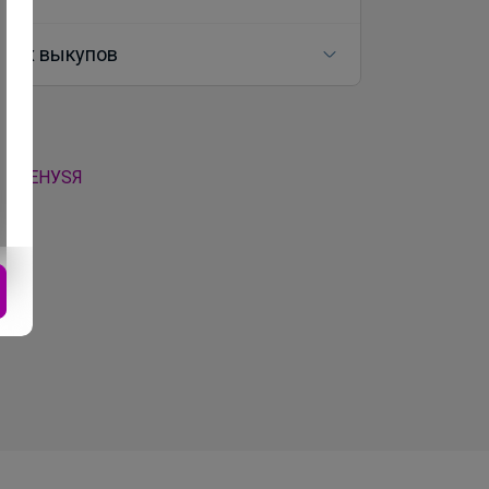
ных выкупов
а
ра ЛЕНУSЯ