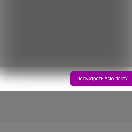
История проведён
Cтраничка организатор
Другие СП организато
Сайт закупки
Торговые марки
Посмотреть всю ленту
SKINOTAN™
Bonditka
Блузка для девочки трикотажная с коротким
рукавом "Воротник в стразах"