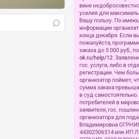
вине недобросовестно
усилия для максималь
Вашу пользу. По имею
информации организат
конца декабря. Если в
пожалуйста, программ
заказа до 5 000 руб.,
ok.ru/help/12
. Заявлен
гос. услуги, либо в от
регистрации. Чем боль
организатор поймет, ч
сумма заказа превышае
в суд самостоятельно.
потребителей в мирово
заявителя, гос. пошли
организатора для под
Владимировна ОГРНИП
44302506514 или ИП Л