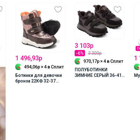
3 103р
С
-6%
3 300р
1 496,93р
1 
970,17р × 4
в Сплит
494,06р × 4
в Сплит
ПОЛУБОТИНКИ
Ботинки для девочки
ЗИМНИЕ СЕРЫЙ 36-41
Му
бронза 22КФ 32-37
ЖЕНЩИНА 910290Ш
Девочка