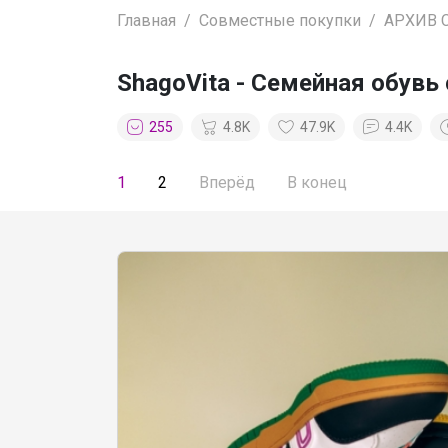
Главная
Совместные покупки
АРХИВ 
ShаgоVitа - Семейная обувь 
255
4.8K
47.9K
4.4K
1
2
Вперёд
В конец