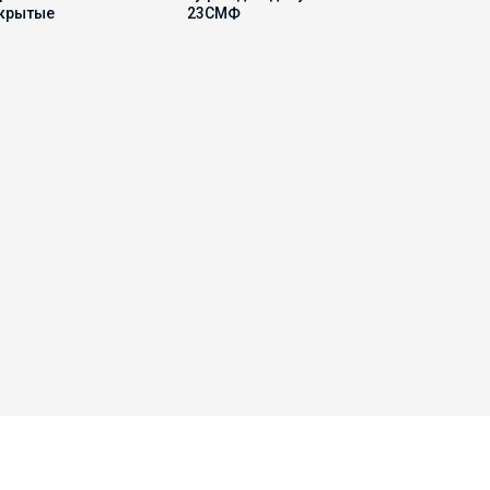
крытые
23СМФ
63298-1