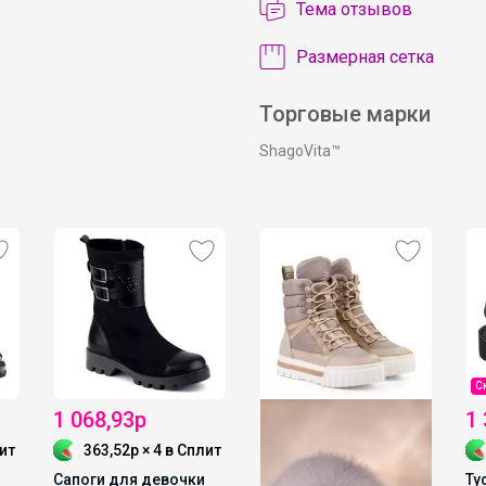
Тема отзывов
Размерная сетка
Торговые марки
ShagoVita™
С
1 068,93р
1
ит
363,52р × 4
в Сплит
Сапоги для девочки
Ту