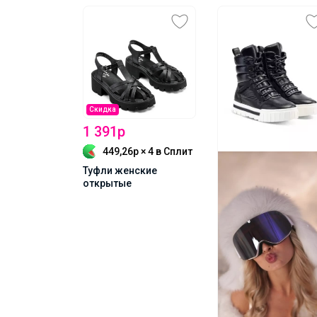
Скидка
1 391р
449,26р × 4
в Сплит
Туфли женские
открытые