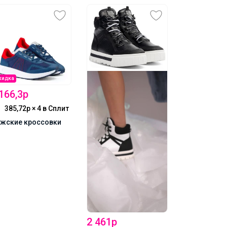
кидка
Скидка
166,3р
1 391р
385,72р × 4
в Сплит
449,26р 
жские кроссовки
Туфли женс
открытые
2 461р