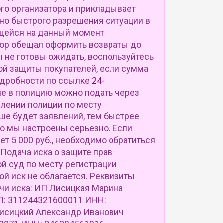
го организатора и прикладывает
но быстрого разрешения ситуации в
щейся на данный момент
ор обещал оформить возвраты до
ы не готовы ожидать, воспользуйтесь
ой защиты покупателей, если сумма
 подробности по ссылке
24-
ие в полицию можно подать через
делении полиции по месту
ше будет заявлений, тем быстрее
то мы настроены серьезно. Если
т 5 000 руб., необходимо обратиться
 Подача иска о защите прав
й суд по месту регистрации
ной иск не облагается. Реквизиты
ачи иска: ИП Лисицкая Марина
: 311244321600011 ИНН:
исицкий Александр Иванович