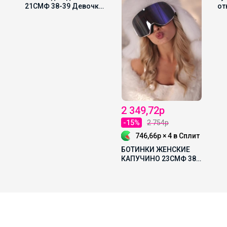
21СМФ 38-39 Девочка
от
Черный наплак
2 349,72р
-15%
2 754р
746,66р × 4
в Сплит
БОТИНКИ ЖЕНСКИЕ
КАПУЧИНО 23СМФ 38-
40 ЖЕНЩИНА