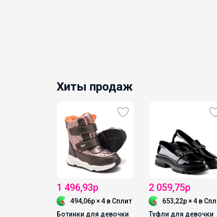
Хиты продаж
р
1 496,93р
2 059,75р
р × 4
в Сплит
494,06р × 4
в Сплит
653,22р × 4
в Спл
кроссовки
Ботинки для девочки
Туфли для девочки