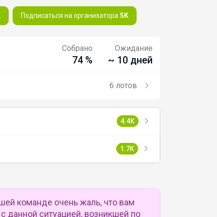
K
Подписаться на организатора
5K
Собрано
Ожидание
74 %
~ 10 дней
6 лотов
4.4K
1.7K
шей команде очень жаль, что вам
с данной ситуацией, возникшей по