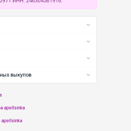
0971 ИНН: 246304561916.
ных выкупов
а
 apellsinka
apellsinka