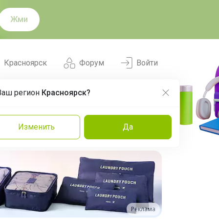
Жми
Красноярск
Форум
Войти
Ваш регион
Красноярск?
Нравится
Заказы
Изменить
Да
и
Команда
Торговые марки
Эксперты
Реклама