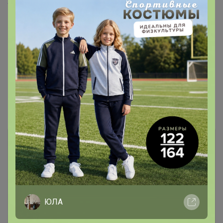
Siverina
, я уже ответила Вам в личку, прочитайте,
пожалуйста
Показаны записи
1-4
из
4
.
ЮЛА
Чтобы ответить или задать вопрос
необходимо авторизоваться на сайте