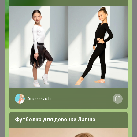
Торговые марки
Наша команда
В наличии
Подарочные сертификаты
Реклама на сайте
Поставщикам
Вакансии
support@24-ok.ru
Написать в поддержку
Angelevich
Защита покупателя
Помощь
Футболка для девочки Лапша
О нас
Все предложения