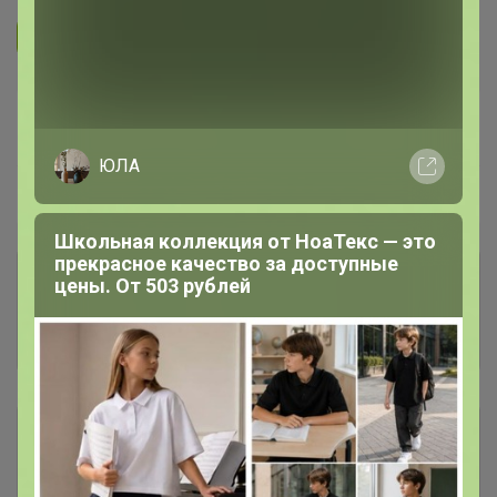
Подписаться на организатора
726
В архиве
Собрано
—
41 %
ЮЛА
Пристрой
23 лота
Школьная коллекция от НоаТекс — это
прекрасное качество за доступные
Комментарии к лотам
3.1K
цены. От 503 рублей
Отзывы участников
3.3K
Описание