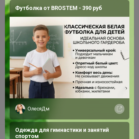
Это займет меньше минуты
Футболка от BROSTEM - 390 руб
Войти
Зарегистрироваться
Реклама
Как здесь все устроено?
Как сделать заказ?
Как получить?
ОлесяДм
Доставка
Одежда для гимнастики и занятий
Шоурумы
спортом