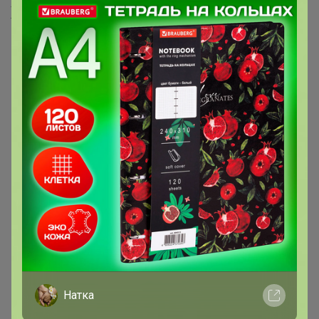
Хиты продаж
Скидка
Скидка
295р
450р
-27%
405р
Футболка
Джемпер-паутинка
Натка