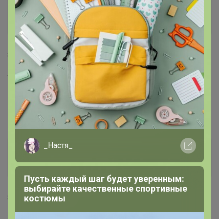
Siverina
Любитель СП
8 августа, 2023 16:03
Уважаемый организатор, почему когда вы видите, что
пришёл не тот размер который у вас заказывали не
информируете об этом покупателей? Разница размера
s и xl очень большая.
_Настя_
КОСТОЧКА
Бронзовый организатор
Пусть каждый шаг будет уверенным:
выбирайте качественные спортивные
костюмы
8 августа, 2023 16:24