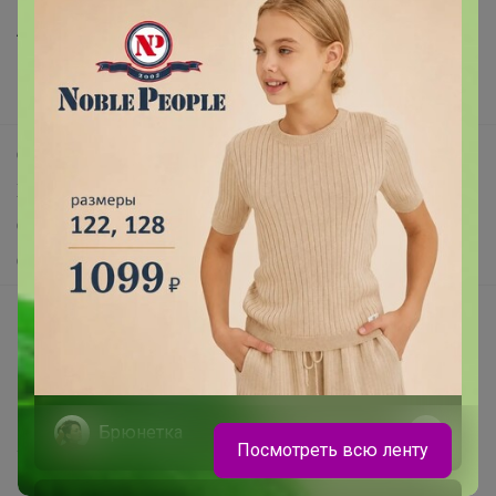
Анонсы
Новости
Поддержка альпак
Самое выгодное
Хиты продаж
Самое желанное
Самое быстрое
Начать зарабатывать с 24-ok
Picabox.ru - Лучшее место для ваших изображений
Розыгрыш - Генератор случайных чисел
Пульс нашего маркетплейса
Брюнетка
Посмотреть всю ленту
Укорачиватель ссылок