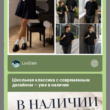
Условия участия
Ключевые даты
История проведённых выкупов
Cтраничка организатора
Другие СП организатора КОСТОЧКА
LovEIam
Школьная классика с современным
дизайном — уже в наличии
Общий каталог