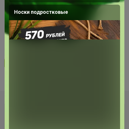
ОДЕЖДА ДЛЯ ВЗРОСЛЫХ
Носки подростковые
✽✽✽ Женская одежда, нежные
топы, платья, сарафаны. Джинсы,
шорты, куртки ✽✽✽
3
4.9
17.2K
90.1K
3.1K
Ответить
Показаны записи
1-4
из
4
.