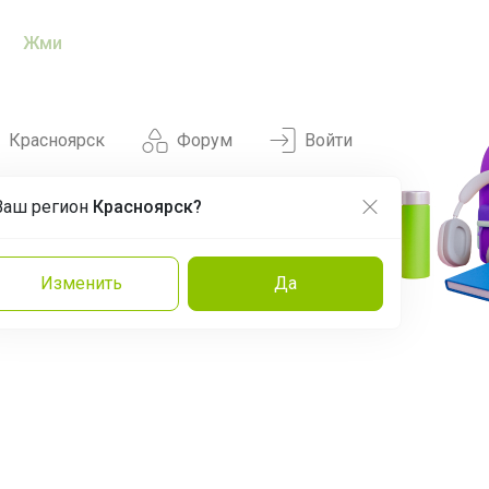
Жми
Красноярск
Форум
Войти
Ваш регион
Красноярск?
Нравится
Заказы
Изменить
Да
и
Команда
Торговые марки
Эксперты